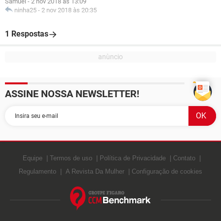
Samuel
-
2 nov 2018 às 13:09
ninha25
-
2 nov 2018 às 20:35
1 Respostas
ASSINE NOSSA NEWSLETTER!
Equipe
Termos de uso
Política de Privacidade
Contato
Regulamento
A Revista Da Mulher
Configuração de cookies