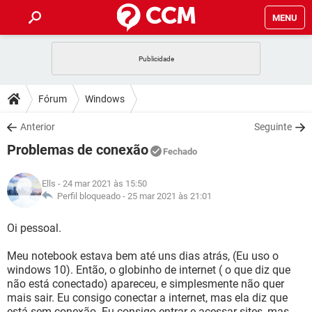
MENU
INÍCIO
JOGOS
WHATSAPP
DICAS
Fórum
Windows
CELULAR
FACEBOOK
JOGOS
WHATSAPP
DOWNLOADS
Anterior
Seguinte
OUTLOOK
EXCEL
CELULAR
FACEBOOK
Problemas de conexão
INSTAGRAM
JOGOS
GMAIL
WHATSAPP
Fechado
FÓRUM
OUTLOOK
EXCEL
GUIA DE COMPRAS
CELULAR
FACEBOOK
Ells
- 24 mar 2021 às 15:50
INSTAGRAM
JOGOS
GMAIL
WHATSAPP
GLOSSÁRIO
Perfil bloqueado -
25 mar 2021 às 21:01
OUTLOOK
EXCEL
GUIA DE COMPRAS
CELULAR
FACEBOOK
INSTAGRAM
JOGOS
GMAIL
WHATSAPP
Oi pessoal.
OUTLOOK
EXCEL
GUIA DE COMPRAS
CELULAR
FACEBOOK
Meu notebook estava bem até uns dias atrás, (Eu uso o
INSTAGRAM
GMAIL
windows 10). Então, o globinho de internet ( o que diz que
OUTLOOK
EXCEL
GUIA DE COMPRAS
não está conectado) apareceu, e simplesmente não quer
INSTAGRAM
GMAIL
mais sair. Eu consigo conectar a internet, mas ela diz que
está sem conexão. Eu consigo entrar e acessar sites, mas