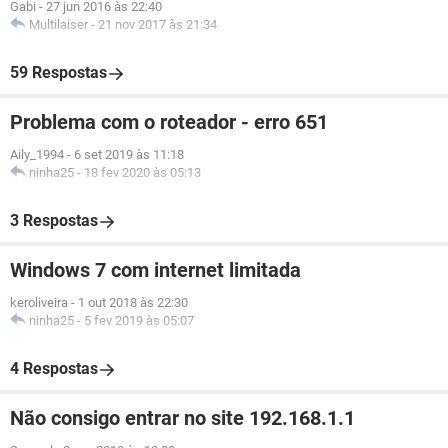
Gabi
-
27 jun 2016 às 22:40
Multilaiser
-
21 nov 2017 às 21:34
59 Respostas
Problema com o roteador - erro 651
Aily_1994
-
6 set 2019 às 11:18
ninha25
-
18 fev 2020 às 05:13
3 Respostas
Windows 7 com internet limitada
keroliveira
-
1 out 2018 às 22:30
ninha25
-
5 fev 2019 às 05:07
4 Respostas
Não consigo entrar no site 192.168.1.1