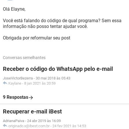
Olá Elayne,
Você está falando do código de qual programa? Sem essa
informação não posso tentar ajudar você.
Obrigada por reformular seu post
Conversas semelhantes
Receber o código do WhatsApp pelo e-mail
JoseVictorBezerra
-
30 mai 2018 às 05:43
Kaylane
-
8 jan 2021 às 20:59
9 Respostas
Recuperar e-mail iBest
AdrianaPaiva
-
24 abr 2019 às 16:09
originado.x@ibest.com.br
-
24 fev 2021 às 14:53