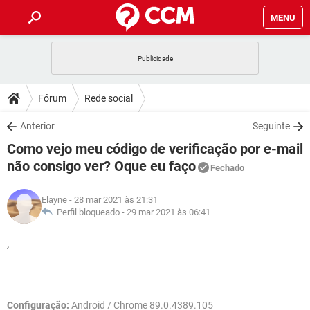
MENU
INÍCIO
JOGOS
WHATSAPP
DICAS
Fórum
Rede social
CELULAR
FACEBOOK
JOGOS
WHATSAPP
DOWNLOADS
Anterior
Seguinte
OUTLOOK
EXCEL
CELULAR
FACEBOOK
Como vejo meu código de verificação por e-mail
INSTAGRAM
JOGOS
GMAIL
WHATSAPP
FÓRUM
OUTLOOK
EXCEL
não consigo ver? Oque eu faço
Fechado
GUIA DE COMPRAS
CELULAR
FACEBOOK
INSTAGRAM
JOGOS
GMAIL
WHATSAPP
GLOSSÁRIO
OUTLOOK
EXCEL
Elayne
- 28 mar 2021 às 21:31
GUIA DE COMPRAS
CELULAR
FACEBOOK
Perfil bloqueado -
29 mar 2021 às 06:41
INSTAGRAM
JOGOS
GMAIL
WHATSAPP
OUTLOOK
EXCEL
,
GUIA DE COMPRAS
CELULAR
FACEBOOK
INSTAGRAM
GMAIL
OUTLOOK
EXCEL
GUIA DE COMPRAS
INSTAGRAM
GMAIL
Configuração:
Android / Chrome 89.0.4389.105