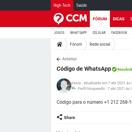
High-Tech
Saúde
FÓRUM
DICAS
JOGOS
WHATSAPP
CELULAR
FACEBOOK
Fórum
Rede social
Anterior
Código de WhatsApp
Resolvid
Kesia
- Atualizado em 7 abr 2021 às 
Perfil bloqueado -
7 abr 2021 às 
Código para o número +1 212 268-
Share