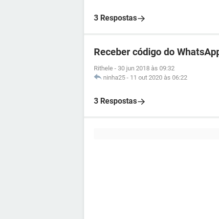
3 Respostas
Receber código do WhatsApp
Rithele
-
30 jun 2018 às 09:32
ninha25
-
11 out 2020 às 06:22
3 Respostas