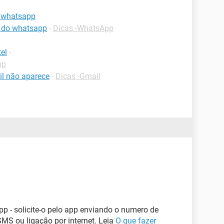
o whatsapp
o do whatsapp
-
Dicas -WhatsApp
el
-
pp
il não aparece
-
Dicas -Gmail
pp - solicite-o pelo app enviando o numero de
SMS ou ligação por internet. Leia
O que fazer