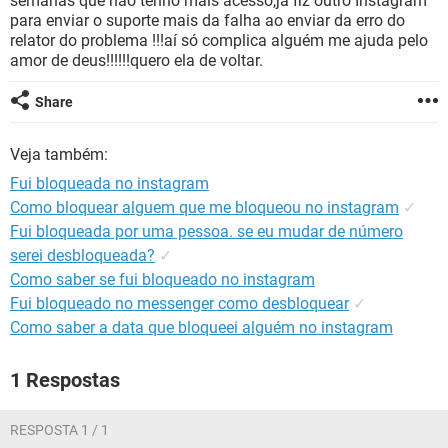
semanas que não tenho mais acesso,já fiz outro Instagram
GUIA DE COMPRAS
para enviar o suporte mais da falha ao enviar da erro do
relator do problema !!!aí só complica alguém me ajuda pelo
amor de deus!!!!!!quero ela de voltar.
Share
Veja também:
Fui bloqueada no instagram
Como bloquear alguem que me bloqueou no instagram
✓
Fui bloqueada por uma pessoa. se eu mudar de número
serei desbloqueada?
✓
Como saber se fui bloqueado no instagram
Fui bloqueado no messenger como desbloquear
✓
Como saber a data que bloqueei alguém no instagram
1 Respostas
RESPOSTA 1 / 1