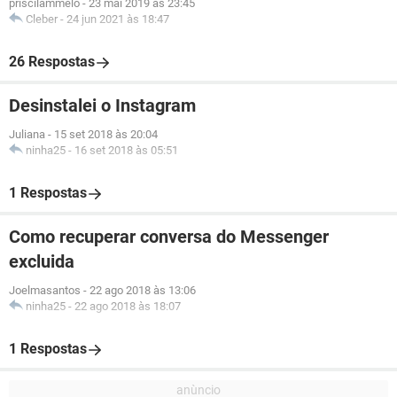
priscilammelo
-
23 mai 2019 às 23:45
Cleber
-
24 jun 2021 às 18:47
26 Respostas
Desinstalei o Instagram
Juliana
-
15 set 2018 às 20:04
ninha25
-
16 set 2018 às 05:51
1 Respostas
Como recuperar conversa do Messenger
excluida
Joelmasantos
-
22 ago 2018 às 13:06
ninha25
-
22 ago 2018 às 18:07
1 Respostas