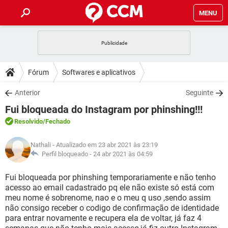
MENU
INÍCIO
JOGOS
WHATSAPP
DICAS
Fórum
Softwares e aplicativos
CELULAR
FACEBOOK
JOGOS
WHATSAPP
DOWNLOADS
Anterior
Seguinte
OUTLOOK
EXCEL
CELULAR
FACEBOOK
Fui bloqueada do Instagram por phinshing!!!
INSTAGRAM
JOGOS
GMAIL
WHATSAPP
FÓRUM
OUTLOOK
EXCEL
Resolvido
/Fechado
GUIA DE COMPRAS
CELULAR
FACEBOOK
INSTAGRAM
JOGOS
GMAIL
WHATSAPP
GLOSSÁRIO
OUTLOOK
Nathali
- Atualizado em 23 abr 2021 às 23:19
EXCEL
GUIA DE COMPRAS
CELULAR
FACEBOOK
Perfil bloqueado -
24 abr 2021 às 04:59
INSTAGRAM
JOGOS
GMAIL
WHATSAPP
OUTLOOK
EXCEL
Fui bloqueada por phinshing temporariamente e não tenho
GUIA DE COMPRAS
CELULAR
FACEBOOK
acesso ao email cadastrado pq ele não existe só está com
INSTAGRAM
GMAIL
meu nome é sobrenome, nao e o meu q uso ,sendo assim
OUTLOOK
EXCEL
GUIA DE COMPRAS
não consigo receber o codigo de confirmação de identidade
INSTAGRAM
GMAIL
para entrar novamente e recupera ela de voltar, já faz 4