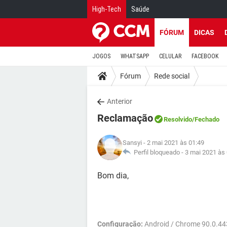
High-Tech
Saúde
FÓRUM
DICAS
JOGOS
WHATSAPP
CELULAR
FACEBOOK
Fórum
Rede social
Anterior
Reclamação
Resolvido
/Fechado
Sansyi
- 2 mai 2021 às 01:49
Perfil bloqueado -
3 mai 2021 às
Bom dia,
Configuração:
Android / Chrome 90.0.44