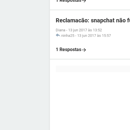
1 Respostas
Reclamacão: snapchat não f
Diana
-
13 jun 2017 às 13:52
ninha25
-
13 jun 2017 às 15:57
1 Respostas