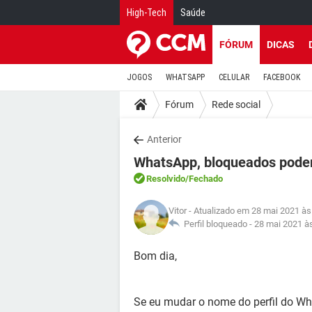
High-Tech
Saúde
FÓRUM
DICAS
JOGOS
WHATSAPP
CELULAR
FACEBOOK
Fórum
Rede social
Anterior
WhatsApp, bloqueados podem
Resolvido
/Fechado
Vitor
- Atualizado em 28 mai 2021 às
Perfil bloqueado -
28 mai 2021 à
Bom dia,
Se eu mudar o nome do perfil do W