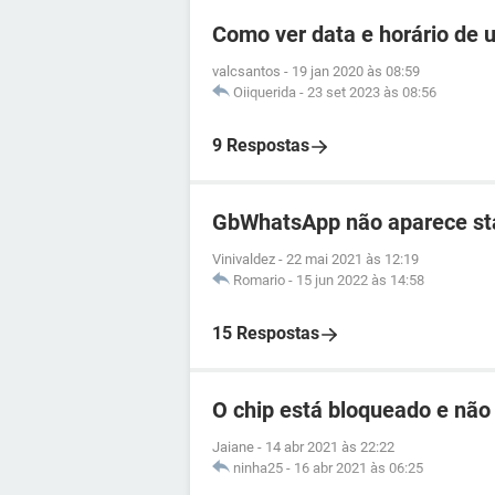
Como ver data e horário de
valcsantos
-
19 jan 2020 às 08:59
Oiiquerida
-
23 set 2023 às 08:56
9 Respostas
GbWhatsApp não aparece sta
Vinivaldez
-
22 mai 2021 às 12:19
Romario
-
15 jun 2022 às 14:58
15 Respostas
O chip está bloqueado e não
Jaiane
-
14 abr 2021 às 22:22
ninha25
-
16 abr 2021 às 06:25