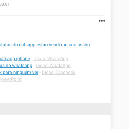
83.91
status do ehtsapp estao vendi mesmo assim
hatsapp iphone
-
Dicas -WhatsApp
tus no whatsapp
-
Dicas -WhatsApp
k para ninguém ver
-
Dicas -Facebook
PowerPoint