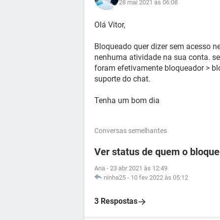
28 mai 2021 às 06:08
Olá Vitor,
Bloqueado quer dizer sem acesso n
nenhuma atividade na sua conta. se 
foram efetivamente bloqueador > bl
suporte do chat.
Tenha um bom dia
Conversas semelhantes
Ver status de quem o bloqu
Ana
-
23 abr 2021 às 12:49
ninha25
-
10 fev 2022 às 05:12
3 Respostas