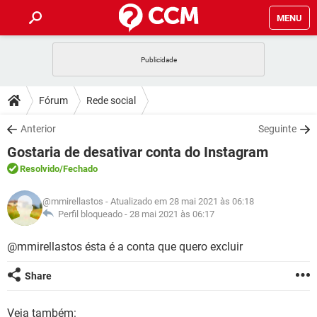
MENU
INÍCIO
JOGOS
WHATSAPP
DICAS
Fórum
Rede social
CELULAR
FACEBOOK
JOGOS
WHATSAPP
DOWNLOADS
Anterior
Seguinte
OUTLOOK
EXCEL
CELULAR
FACEBOOK
Gostaria de desativar conta do Instagram
INSTAGRAM
JOGOS
GMAIL
WHATSAPP
FÓRUM
OUTLOOK
EXCEL
Resolvido
/Fechado
GUIA DE COMPRAS
CELULAR
FACEBOOK
INSTAGRAM
JOGOS
GMAIL
WHATSAPP
GLOSSÁRIO
OUTLOOK
@mmirellastos
- Atualizado em 28 mai 2021 às 06:18
EXCEL
GUIA DE COMPRAS
CELULAR
FACEBOOK
Perfil bloqueado -
28 mai 2021 às 06:17
INSTAGRAM
JOGOS
GMAIL
WHATSAPP
OUTLOOK
EXCEL
@mmirellastos ésta é a conta que quero excluir
GUIA DE COMPRAS
CELULAR
FACEBOOK
INSTAGRAM
GMAIL
OUTLOOK
EXCEL
Share
GUIA DE COMPRAS
INSTAGRAM
GMAIL
Veja também: