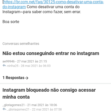
[
https://br.ccm.net/faq/30125-como-desativar-uma-conta-
do-instagram
Como desativar uma conta do
Instagram~para saber como fazer, sem errar.
Boa sorte
Conversas semelhantes
Não estou conseguindo entrar no instagram
ae99946
-
27 mai 2021 às 21:15
ninha25
-
28 mai 2021 às 06:03
1 Respostas
Instagram bloqueado não consigo acessar
minha conta
_gloriagomes21
-
21 mai 2021 às 18:06
_gloriagomes21
-
22 mai 2021 às 07:58