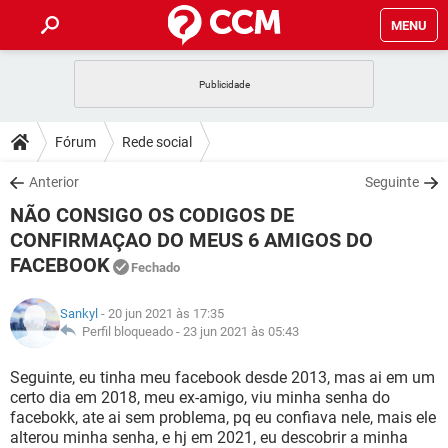
MENU
INÍCIO
JOGOS
WHATSAPP
DICAS
Fórum
Rede social
CELULAR
FACEBOOK
JOGOS
WHATSAPP
DOWNLOADS
Anterior
Seguinte
OUTLOOK
EXCEL
CELULAR
FACEBOOK
NÃO CONSIGO OS CODIGOS DE
INSTAGRAM
JOGOS
GMAIL
WHATSAPP
FÓRUM
OUTLOOK
EXCEL
CONFIRMAÇAO DO MEUS 6 AMIGOS DO
GUIA DE COMPRAS
CELULAR
FACEBOOK
FACEBOOK
INSTAGRAM
JOGOS
Fechado
GMAIL
WHATSAPP
GLOSSÁRIO
OUTLOOK
EXCEL
GUIA DE COMPRAS
CELULAR
FACEBOOK
Sankyl
- 20 jun 2021 às 17:35
INSTAGRAM
JOGOS
GMAIL
WHATSAPP
Perfil bloqueado -
23 jun 2021 às 05:43
OUTLOOK
EXCEL
GUIA DE COMPRAS
CELULAR
FACEBOOK
INSTAGRAM
GMAIL
Seguinte, eu tinha meu facebook desde 2013, mas ai em um
OUTLOOK
EXCEL
certo dia em 2018, meu ex-amigo, viu minha senha do
GUIA DE COMPRAS
facebokk, ate ai sem problema, pq eu confiava nele, mais ele
INSTAGRAM
GMAIL
alterou minha senha, e hj em 2021, eu descobrir a minha