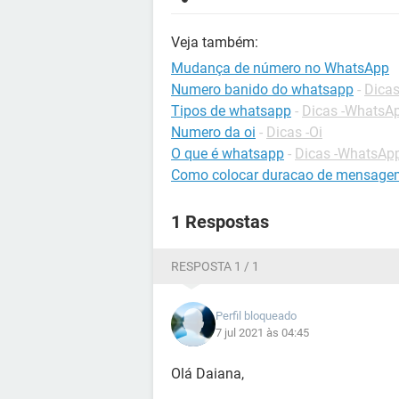
Veja também:
Mudança de número no WhatsApp
Numero banido do whatsapp
-
Dica
Tipos de whatsapp
-
Dicas -WhatsA
Numero da oi
-
Dicas -Oi
O que é whatsapp
-
Dicas -WhatsAp
Como colocar duracao de mensage
1 Respostas
RESPOSTA 1 / 1
Perfil bloqueado
7 jul 2021 às 04:45
Olá Daiana,