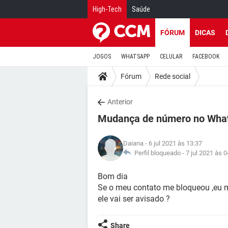
High-Tech
Saúde
FÓRUM
DICAS
JOGOS
WHATSAPP
CELULAR
FACEBOOK
Fórum
Rede social
Anterior
Mudança de número no Wha
Daiana
- 6 jul 2021 às 13:37
Perfil bloqueado -
7 jul 2021 às 0
Bom dia
Se o meu contato me bloqueou ,eu m
ele vai ser avisado ?
Share