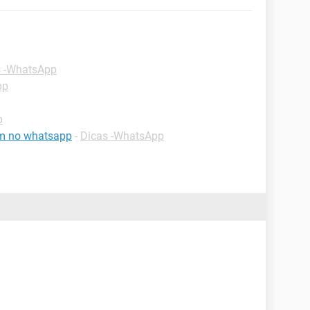
s -WhatsApp
pp
p
m no whatsapp
-
Dicas -WhatsApp