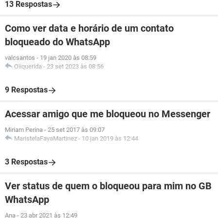
13 Respostas
Como ver data e horário de um contato
bloqueado do WhatsApp
valcsantos
-
19 jan 2020 às 08:59
Oiiquerida
-
23 set 2023 às 08:56
9 Respostas
Acessar amigo que me bloqueou no Messenger
Miriam Perina
-
25 set 2017 às 09:07
MaristelaFayaMartinez
-
10 jan 2019 às 12:44
3 Respostas
Ver status de quem o bloqueou para mim no GB
WhatsApp
Ana
-
23 abr 2021 às 12:49