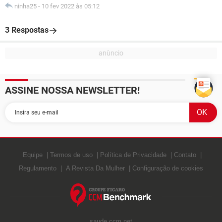
ninha25
-
10 fev 2022 às 05:12
3 Respostas
ASSINE NOSSA NEWSLETTER!
Equipe
Termos de uso
Política de Privacidade
Contato
Regulamento
A Revista Da Mulher
Configuração de cookies
saude.ccm.net