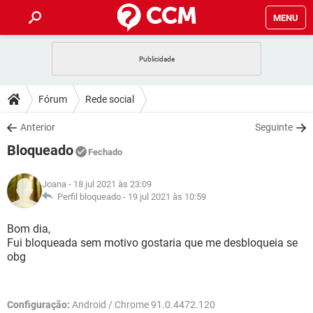
MENU
INÍCIO
JOGOS
WHATSAPP
DICAS
Fórum
Rede social
CELULAR
FACEBOOK
JOGOS
WHATSAPP
DOWNLOADS
Anterior
Seguinte
OUTLOOK
EXCEL
CELULAR
FACEBOOK
Bloqueado
INSTAGRAM
JOGOS
GMAIL
WHATSAPP
Fechado
FÓRUM
OUTLOOK
EXCEL
GUIA DE COMPRAS
CELULAR
FACEBOOK
Joana
- 18 jul 2021 às 23:09
INSTAGRAM
JOGOS
GMAIL
WHATSAPP
GLOSSÁRIO
Perfil bloqueado -
19 jul 2021 às 10:59
OUTLOOK
EXCEL
GUIA DE COMPRAS
CELULAR
FACEBOOK
INSTAGRAM
JOGOS
GMAIL
WHATSAPP
Bom dia,
OUTLOOK
EXCEL
Fui bloqueada sem motivo gostaria que me desbloqueia se
GUIA DE COMPRAS
CELULAR
FACEBOOK
obg
INSTAGRAM
GMAIL
OUTLOOK
EXCEL
GUIA DE COMPRAS
INSTAGRAM
GMAIL
Configuração:
Android / Chrome 91.0.4472.120