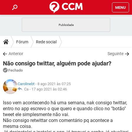
MENU
INÍCIO
JOGOS
WHATSAPP
DICAS
Fórum
Rede social
CELULAR
FACEBOOK
JOGOS
WHATSAPP
DOWNLOADS
Anterior
Seguinte
OUTLOOK
EXCEL
CELULAR
FACEBOOK
Não consigo twittar, alguém pode ajudar?
INSTAGRAM
JOGOS
GMAIL
WHATSAPP
FÓRUM
OUTLOOK
EXCEL
Fechado
GUIA DE COMPRAS
CELULAR
FACEBOOK
INSTAGRAM
JOGOS
GMAIL
WHATSAPP
GLOSSÁRIO
OUTLOOK
Carolinebt
- 8 ago 2021 às 07:25
EXCEL
GUIA DE COMPRAS
CELULAR
FACEBOOK
Ca -
17 ago 2021 às 02:46
INSTAGRAM
JOGOS
GMAIL
WHATSAPP
OUTLOOK
EXCEL
Isso vem acontecendo há uma semana, nak consigo twittar,
GUIA DE COMPRAS
CELULAR
FACEBOOK
entro no app escrevo o que quero e quando clico no "botão"
INSTAGRAM
GMAIL
tweet ele simplesmente não vai.
OUTLOOK
EXCEL
GUIA DE COMPRAS
Não consigo retwittar com comentário pq acontece a
INSTAGRAM
GMAIL
mesma coisa.