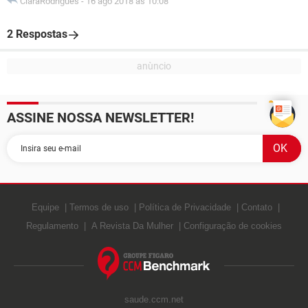
ClaraRodrigues
-
16 ago 2018 às 10:08
2 Respostas
ASSINE NOSSA NEWSLETTER!
Equipe
Termos de uso
Política de Privacidade
Contato
Regulamento
A Revista Da Mulher
Configuração de cookies
saude.ccm.net