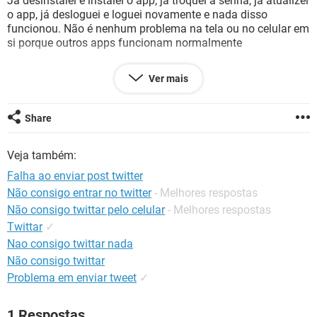
Já desinstalei e instalei o app, já troquei a senha, já atualizei
GUIA DE COMPRAS
o app, já desloguei e loguei novamente e nada disso
funcionou. Não é nenhum problema na tela ou no celular em
si porque outros apps funcionam normalmente
Me disseram que talvez seja um bug do próprio Twitter, mas
Ver mais
porque o app bugaria só comigo? E amigos também
falaram que isso nunca aconteceu com eles.
Share
Alguém pode me ajudar? Ficaria muiito grata.
Veja também:
Configuração:
Android / Chrome 92.0.4515.131
Falha ao enviar post twitter
Não consigo entrar no twitter
- Melhores respostas
Não consigo twittar pelo celular
- Melhores respostas
Twittar
✓
Nao consigo twittar nada
Não consigo twittar
Problema em enviar tweet
✓
1 Respostas