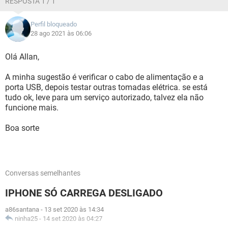
RESPOSTA 1 / 1
Perfil bloqueado
28 ago 2021 às 06:06
Olá Allan,
A minha sugestão é verificar o cabo de alimentação e a
porta USB, depois testar outras tomadas elétrica. se está
tudo ok, leve para um serviço autorizado, talvez ela não
funcione mais.
Boa sorte
Conversas semelhantes
IPHONE SÓ CARREGA DESLIGADO
a86santana
-
13 set 2020 às 14:34
ninha25
-
14 set 2020 às 04:27