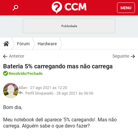
MENU
INÍCIO
JOGOS
WHATSAPP
DICAS
Fórum
Hardware
CELULAR
FACEBOOK
JOGOS
WHATSAPP
DOWNLOADS
Anterior
Seguinte
OUTLOOK
EXCEL
CELULAR
FACEBOOK
Bateria 5% carregando mas não carrega
INSTAGRAM
JOGOS
GMAIL
WHATSAPP
FÓRUM
OUTLOOK
EXCEL
Resolvido
/Fechado
GUIA DE COMPRAS
CELULAR
FACEBOOK
INSTAGRAM
JOGOS
GMAIL
WHATSAPP
GLOSSÁRIO
OUTLOOK
Allan
- 27 ago 2021 às 12:20
EXCEL
GUIA DE COMPRAS
CELULAR
FACEBOOK
Perfil bloqueado -
28 ago 2021 às 06:06
INSTAGRAM
JOGOS
GMAIL
WHATSAPP
OUTLOOK
EXCEL
Bom dia,
GUIA DE COMPRAS
CELULAR
FACEBOOK
INSTAGRAM
GMAIL
Meu notebook dell aparece '5% caregando'. Mas não
OUTLOOK
EXCEL
GUIA DE COMPRAS
carrega. Alguém sabe o que devo fazer?
INSTAGRAM
GMAIL