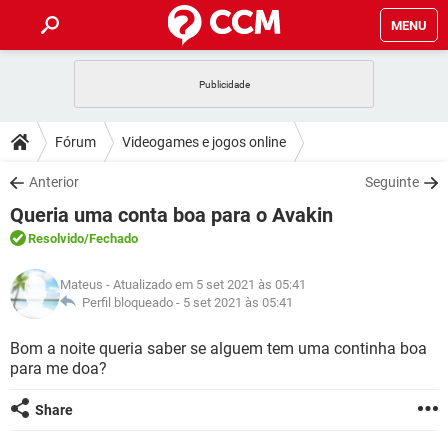
MENU
INÍCIO
JOGOS
WHATSAPP
DICAS
Fórum
Videogames e jogos online
CELULAR
FACEBOOK
JOGOS
WHATSAPP
DOWNLOADS
Anterior
Seguinte
OUTLOOK
EXCEL
CELULAR
FACEBOOK
Queria uma conta boa para o Avakin
INSTAGRAM
JOGOS
GMAIL
WHATSAPP
FÓRUM
OUTLOOK
EXCEL
Resolvido
/Fechado
GUIA DE COMPRAS
CELULAR
FACEBOOK
INSTAGRAM
JOGOS
GMAIL
WHATSAPP
GLOSSÁRIO
OUTLOOK
Mateus
- Atualizado em 5 set 2021 às 05:41
EXCEL
GUIA DE COMPRAS
CELULAR
FACEBOOK
Perfil bloqueado -
5 set 2021 às 05:41
INSTAGRAM
JOGOS
GMAIL
WHATSAPP
OUTLOOK
EXCEL
Bom a noite queria saber se alguem tem uma continha boa
GUIA DE COMPRAS
CELULAR
FACEBOOK
para me doa?
INSTAGRAM
GMAIL
OUTLOOK
EXCEL
GUIA DE COMPRAS
Share
INSTAGRAM
GMAIL