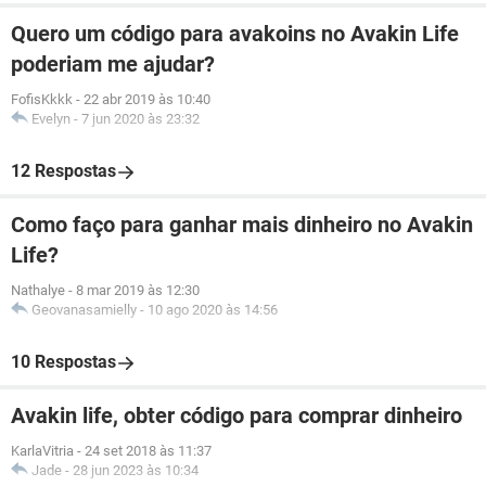
Quero um código para avakoins no Avakin Life
poderiam me ajudar?
FofisKkkk
-
22 abr 2019 às 10:40
Evelyn
-
7 jun 2020 às 23:32
12 Respostas
Como faço para ganhar mais dinheiro no Avakin
Life?
Nathalye
-
8 mar 2019 às 12:30
Geovanasamielly
-
10 ago 2020 às 14:56
10 Respostas
Avakin life, obter código para comprar dinheiro
KarlaVitria
-
24 set 2018 às 11:37
Jade
-
28 jun 2023 às 10:34