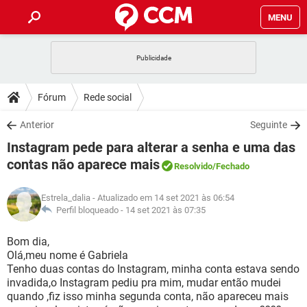
MENU
INÍCIO
JOGOS
WHATSAPP
DICAS
Fórum
Rede social
CELULAR
FACEBOOK
JOGOS
WHATSAPP
DOWNLOADS
Anterior
Seguinte
OUTLOOK
EXCEL
CELULAR
FACEBOOK
Instagram pede para alterar a senha e uma das
INSTAGRAM
JOGOS
GMAIL
WHATSAPP
FÓRUM
OUTLOOK
EXCEL
contas não aparece mais
Resolvido
/Fechado
GUIA DE COMPRAS
CELULAR
FACEBOOK
INSTAGRAM
JOGOS
GMAIL
WHATSAPP
GLOSSÁRIO
OUTLOOK
EXCEL
Estrela_dalia
- Atualizado em 14 set 2021 às 06:54
GUIA DE COMPRAS
CELULAR
FACEBOOK
Perfil bloqueado -
14 set 2021 às 07:35
INSTAGRAM
JOGOS
GMAIL
WHATSAPP
OUTLOOK
EXCEL
Bom dia,
GUIA DE COMPRAS
CELULAR
FACEBOOK
INSTAGRAM
GMAIL
Olá,meu nome é Gabriela
OUTLOOK
EXCEL
Tenho duas contas do Instagram, minha conta estava sendo
GUIA DE COMPRAS
invadida,o Instagram pediu pra mim, mudar então mudei
INSTAGRAM
GMAIL
quando ,fiz isso minha segunda conta, não apareceu mais