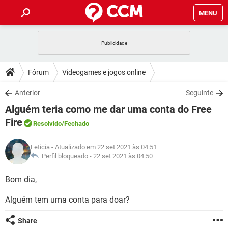
MENU
INÍCIO
JOGOS
WHATSAPP
DICAS
Fórum
Videogames e jogos online
CELULAR
FACEBOOK
JOGOS
WHATSAPP
DOWNLOADS
Anterior
Seguinte
OUTLOOK
EXCEL
CELULAR
FACEBOOK
Alguém teria como me dar uma conta do Free
INSTAGRAM
JOGOS
GMAIL
WHATSAPP
FÓRUM
OUTLOOK
EXCEL
Fire
Resolvido
/Fechado
GUIA DE COMPRAS
CELULAR
FACEBOOK
INSTAGRAM
JOGOS
GMAIL
WHATSAPP
GLOSSÁRIO
OUTLOOK
EXCEL
Leticia
- Atualizado em 22 set 2021 às 04:51
GUIA DE COMPRAS
CELULAR
FACEBOOK
Perfil bloqueado -
22 set 2021 às 04:50
INSTAGRAM
JOGOS
GMAIL
WHATSAPP
OUTLOOK
EXCEL
Bom dia,
GUIA DE COMPRAS
CELULAR
FACEBOOK
INSTAGRAM
GMAIL
OUTLOOK
EXCEL
Alguém tem uma conta para doar?
GUIA DE COMPRAS
INSTAGRAM
GMAIL
Share