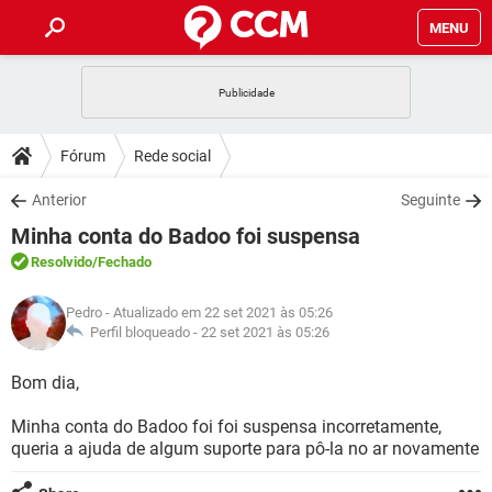
MENU
INÍCIO
JOGOS
WHATSAPP
DICAS
Fórum
Rede social
CELULAR
FACEBOOK
JOGOS
WHATSAPP
DOWNLOADS
Anterior
Seguinte
OUTLOOK
EXCEL
CELULAR
FACEBOOK
Minha conta do Badoo foi suspensa
INSTAGRAM
JOGOS
GMAIL
WHATSAPP
FÓRUM
OUTLOOK
EXCEL
Resolvido
/Fechado
GUIA DE COMPRAS
CELULAR
FACEBOOK
INSTAGRAM
JOGOS
GMAIL
WHATSAPP
GLOSSÁRIO
OUTLOOK
Pedro
- Atualizado em 22 set 2021 às 05:26
EXCEL
GUIA DE COMPRAS
CELULAR
FACEBOOK
Perfil bloqueado -
22 set 2021 às 05:26
INSTAGRAM
JOGOS
GMAIL
WHATSAPP
OUTLOOK
EXCEL
Bom dia,
GUIA DE COMPRAS
CELULAR
FACEBOOK
INSTAGRAM
GMAIL
Minha conta do Badoo foi foi suspensa incorretamente,
OUTLOOK
EXCEL
GUIA DE COMPRAS
queria a ajuda de algum suporte para pô-la no ar novamente
INSTAGRAM
GMAIL