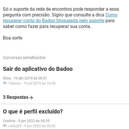
Só o suporte da rede de encontros pode responder a essa
pergunta com precisão. Sigiro que consulte a dica
Como
recuperar conta do Badoo bloqueada pelo suporte
para
saber como fazer para recuperar sua conta.
Boa sorte
Conversas semelhantes
Sair do aplicativo do Badoo
Silva
-
19 abr 2019 às 00:51
Tatiana
-
19 jul 2019 às 16:40
3 Respostas
O que é perfil excluído?
Cristina
-
9 jan 2022 às 00:35
ninha25
-
9 jan 2022 às 03:32