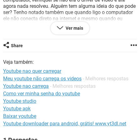
GUIA DE COMPRAS
agora nada resolveu. Alguém tem alguma ideia do que pode
ser? Tenho notado também que quando ligo o computador
ele não conecta direto na internet e mesmo quando eu
seleciono o "conectar automaticamente" no dia seguinte
Ver mais
quando vou ligar ele de novo a caixa não está mais
selecionada. Será que tem alguma ligação?
Share
Configuração:
Windows / Opera 79.0.4143.72
Veja também:
Youtube nao quer carregar
Meu youtube não carrega os videos
- Melhores respostas
Youtube nao carrega
- Melhores respostas
Como ver minha senha do youtube
Youtube studio
Youtube apk
Baixar youtube
Youtube downloader para android, grátis! www.yt3dl.net