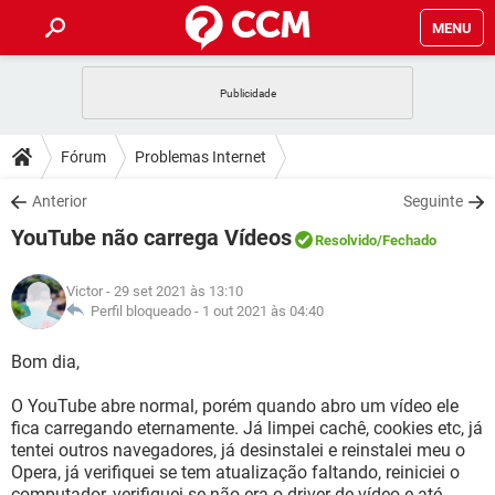
MENU
INÍCIO
JOGOS
WHATSAPP
DICAS
Fórum
Problemas Internet
CELULAR
FACEBOOK
JOGOS
WHATSAPP
DOWNLOADS
Anterior
Seguinte
OUTLOOK
EXCEL
CELULAR
FACEBOOK
YouTube não carrega Vídeos
INSTAGRAM
JOGOS
GMAIL
WHATSAPP
Resolvido
/Fechado
FÓRUM
OUTLOOK
EXCEL
GUIA DE COMPRAS
CELULAR
FACEBOOK
Victor
- 29 set 2021 às 13:10
INSTAGRAM
JOGOS
GMAIL
WHATSAPP
GLOSSÁRIO
Perfil bloqueado -
1 out 2021 às 04:40
OUTLOOK
EXCEL
GUIA DE COMPRAS
CELULAR
FACEBOOK
INSTAGRAM
JOGOS
GMAIL
WHATSAPP
Bom dia,
OUTLOOK
EXCEL
GUIA DE COMPRAS
CELULAR
FACEBOOK
O YouTube abre normal, porém quando abro um vídeo ele
INSTAGRAM
GMAIL
fica carregando eternamente. Já limpei cachê, cookies etc, já
OUTLOOK
EXCEL
GUIA DE COMPRAS
tentei outros navegadores, já desinstalei e reinstalei meu o
INSTAGRAM
GMAIL
Opera, já verifiquei se tem atualização faltando, reiniciei o
computador, verifiquei se não era o driver de vídeo e até