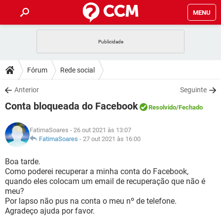
MENU
INÍCIO
JOGOS
WHATSAPP
DICAS
Fórum
Rede social
CELULAR
FACEBOOK
JOGOS
WHATSAPP
DOWNLOADS
Anterior
Seguinte
OUTLOOK
EXCEL
CELULAR
FACEBOOK
Conta bloqueada do Facebook
INSTAGRAM
JOGOS
GMAIL
WHATSAPP
Resolvido
/Fechado
FÓRUM
OUTLOOK
EXCEL
GUIA DE COMPRAS
CELULAR
FACEBOOK
FatimaSoares
- 26 out 2021 às 13:07
INSTAGRAM
JOGOS
GMAIL
WHATSAPP
GLOSSÁRIO
FatimaSoares
-
27 out 2021 às 16:00
OUTLOOK
EXCEL
GUIA DE COMPRAS
CELULAR
FACEBOOK
INSTAGRAM
JOGOS
GMAIL
WHATSAPP
Boa tarde.
OUTLOOK
EXCEL
Como poderei recuperar a minha conta do Facebook,
GUIA DE COMPRAS
CELULAR
FACEBOOK
quando eles colocam um email de recuperação que não é
INSTAGRAM
GMAIL
meu?
OUTLOOK
EXCEL
GUIA DE COMPRAS
Por lapso não pus na conta o meu nº de telefone.
INSTAGRAM
GMAIL
Agradeço ajuda por favor.