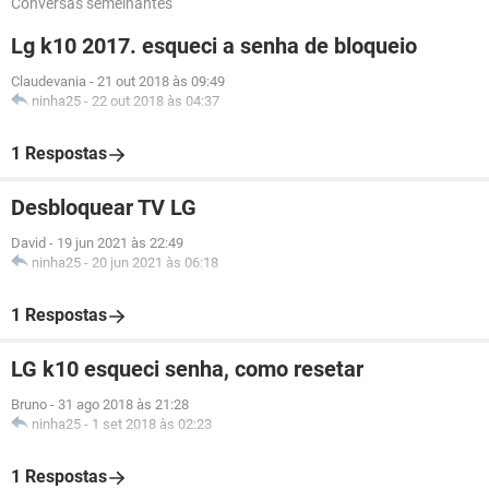
Conversas semelhantes
Lg k10 2017. esqueci a senha de bloqueio
Claudevania
-
21 out 2018 às 09:49
ninha25
-
22 out 2018 às 04:37
1 Respostas
Desbloquear TV LG
David
-
19 jun 2021 às 22:49
ninha25
-
20 jun 2021 às 06:18
1 Respostas
LG k10 esqueci senha, como resetar
Bruno
-
31 ago 2018 às 21:28
ninha25
-
1 set 2018 às 02:23
1 Respostas