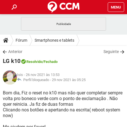
MENU
INÍCIO
JOGOS
WHATSAPP
DICAS
Fórum
Smartphones e tablets
CELULAR
FACEBOOK
JOGOS
WHATSAPP
DOWNLOADS
Anterior
Seguinte
OUTLOOK
EXCEL
CELULAR
FACEBOOK
LG k10
INSTAGRAM
JOGOS
GMAIL
WHATSAPP
Resolvido
/Fechado
FÓRUM
OUTLOOK
EXCEL
GUIA DE COMPRAS
CELULAR
FACEBOOK
Isis
- 26 nov 2021 às 13:53
INSTAGRAM
JOGOS
GMAIL
WHATSAPP
GLOSSÁRIO
Perfil bloqueado -
29 nov 2021 às 05:25
OUTLOOK
EXCEL
GUIA DE COMPRAS
CELULAR
FACEBOOK
INSTAGRAM
JOGOS
GMAIL
WHATSAPP
Bom dia, Fiz o reset no k10 mas não quer completar sempre
OUTLOOK
EXCEL
volta pro boneco verde com o ponto de exclamação . Não
GUIA DE COMPRAS
CELULAR
FACEBOOK
quer reinicia. Ja fiz de duas formas
INSTAGRAM
GMAIL
Clicando nos botões e apertando na escrita( reboot system
OUTLOOK
EXCEL
GUIA DE COMPRAS
now)
INSTAGRAM
GMAIL
Me ajudem por favor!