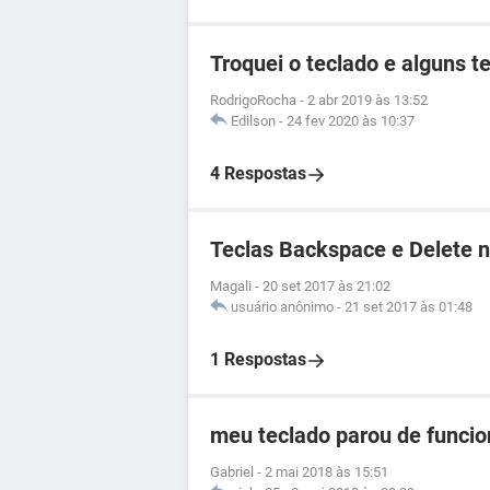
Troquei o teclado e alguns 
RodrigoRocha
-
2 abr 2019 às 13:52
Edilson
-
24 fev 2020 às 10:37
4 Respostas
Teclas Backspace e Delete 
Magali
-
20 set 2017 às 21:02
usuário anônimo
-
21 set 2017 às 01:48
1 Respostas
meu teclado parou de funcio
Gabriel
-
2 mai 2018 às 15:51