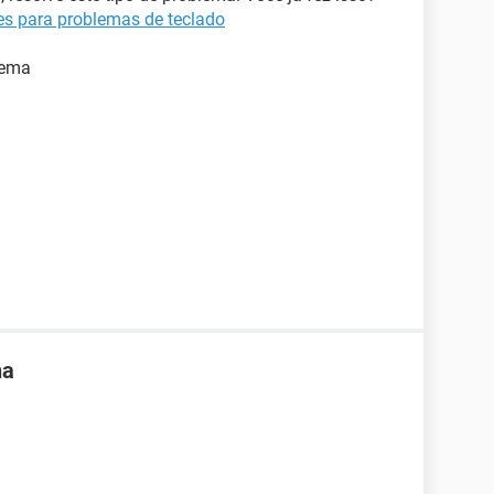
s para problemas de teclado
lema
na