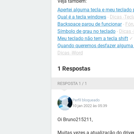
Veja também:
Apertei alguma tecla e meu teclado 
Qual é a tecla windows
-
Dicas -Tec
Backspace parou de funcionar
-
Fór
Símbolo de grau no teclado
-
Dicas -
Meu teclado não tem a tecla shift
✓
Quando queremos desfazer alguma 
Dicas -Word
1 Respostas
RESPOSTA 1 / 1
Perfil bloqueado
10 jan 2022 às 05:39
Oi Bruno215211,
Muitas vezes a atualização do driver