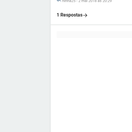
ninha25
-
2 mai 2018 às 20:29
1 Respostas