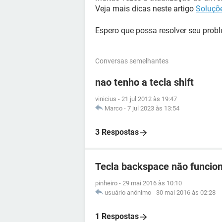
Veja mais dicas neste artigo
Soluçõe
Espero que possa resolver seu prob
Conversas semelhantes
nao tenho a tecla shift
vinicius
-
21 jul 2012 às 19:47
Marco
-
7 jul 2023 às 13:54
3 Respostas
Tecla backspace não funcio
pinheiro
-
29 mai 2016 às 10:10
usuário anônimo
-
30 mai 2016 às 02:28
1 Respostas