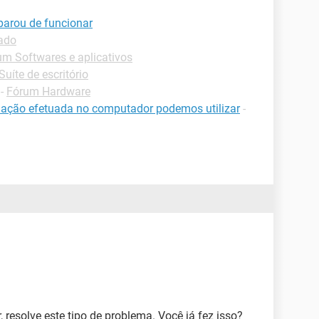
parou de funcionar
lado
um Softwares e aplicativos
Suíte de escritório
-
Fórum Hardware
ação efetuada no computador podemos utilizar
-
, resolve este tipo de problema. Você já fez isso?