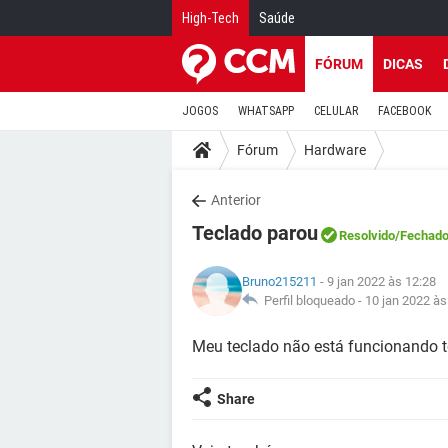
High-Tech
Saúde
FÓRUM
DICAS
JOGOS
WHATSAPP
CELULAR
FACEBOOK
Fórum
Hardware
Anterior
Teclado parou
Resolvido
/Fechad
Bruno215211
- 9 jan 2022 às 12:28
Perfil bloqueado -
10 jan 2022 às
Meu teclado não está funcionando t
Share