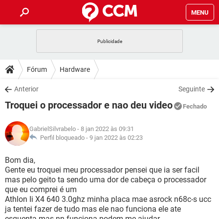
MENU
INÍCIO
JOGOS
WHATSAPP
DICAS
Fórum
Hardware
CELULAR
FACEBOOK
JOGOS
WHATSAPP
DOWNLOADS
Anterior
Seguinte
OUTLOOK
EXCEL
CELULAR
FACEBOOK
Troquei o processador e nao deu video
INSTAGRAM
JOGOS
GMAIL
WHATSAPP
Fechado
FÓRUM
OUTLOOK
EXCEL
GUIA DE COMPRAS
CELULAR
FACEBOOK
GabrielSilvrabelo
- 8 jan 2022 às 09:31
INSTAGRAM
JOGOS
GMAIL
WHATSAPP
GLOSSÁRIO
Perfil bloqueado -
9 jan 2022 às 02:23
OUTLOOK
EXCEL
GUIA DE COMPRAS
CELULAR
FACEBOOK
INSTAGRAM
JOGOS
GMAIL
WHATSAPP
Bom dia,
OUTLOOK
EXCEL
Gente eu troquei meu processador pensei que ia ser facil
GUIA DE COMPRAS
CELULAR
FACEBOOK
mas pelo geito ta sendo uma dor de cabeça o processador
INSTAGRAM
GMAIL
que eu comprei é um
OUTLOOK
EXCEL
GUIA DE COMPRAS
Athlon Ii X4 640 3.0ghz minha placa mae asrock n68c-s ucc
INSTAGRAM
GMAIL
ja tentei fazer de tudo mas ele nao funciona ele ate
esquenta mas nn funciona podem me ajudar