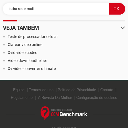
VEJA TAMBÉM
Teste de processador celular
Clarear video online
Xvid video codec
Video downloadhelper
Xv video converter ultimate
Equipe
Termos de uso
Política de Privacidade
Contato
Regulamento
A Revista Da Mulher
Configuração de cookies