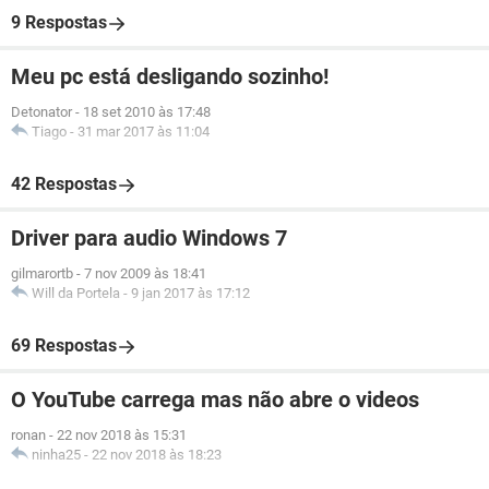
9 Respostas
Meu pc está desligando sozinho!
Detonator
-
18 set 2010 às 17:48
Tiago
-
31 mar 2017 às 11:04
42 Respostas
Driver para audio Windows 7
gilmarortb
-
7 nov 2009 às 18:41
Will da Portela
-
9 jan 2017 às 17:12
69 Respostas
O YouTube carrega mas não abre o videos
ronan
-
22 nov 2018 às 15:31
ninha25
-
22 nov 2018 às 18:23