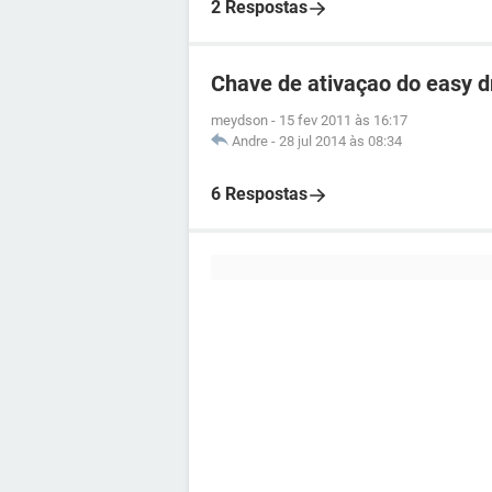
2 Respostas
Chave de ativaçao do easy d
meydson
-
15 fev 2011 às 16:17
Andre
-
28 jul 2014 às 08:34
6 Respostas