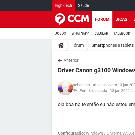
High-Tech
Saúde
FÓRUM
DICAS
JOGOS
WHATSAPP
CELULAR
FACEBOOK
Fórum
Smartphones e tablets
Anterior
Driver Canon g3100 Windows 
sebastiao
- Atualizado em 13 jan 20
Perfil bloqueado -
13 jan 2022 às
ola boa noite então eu não estou e
Configuração:
Windows / Chrome 97.0.4