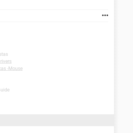
stas
rivers
cas -Mouse
Guide