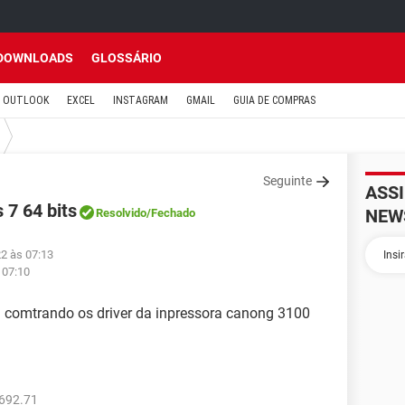
DOWNLOADS
GLOSSÁRIO
OUTLOOK
EXCEL
INSTAGRAM
GMAIL
GUIA DE COMPRAS
Seguinte
ASS
7 64 bits
NEW
Resolvido
/Fechado
22 às 07:13
 07:10
m comtrando os driver da inpressora canong 3100
692.71