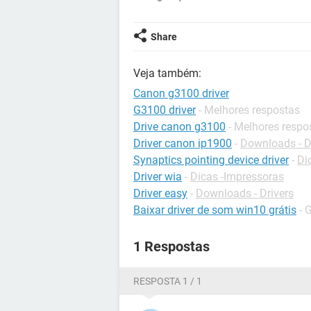
Share
Veja também:
Canon g3100 driver
G3100 driver
- Melhores respostas
Drive canon g3100
- Melhores respo
Driver canon ip1900
-
Downloads - D
Synaptics pointing device driver
-
Di
Driver wia
-
Dicas -Impressoras
Driver easy
-
Downloads - Drivers
Baixar driver de som win10 grátis
- 
1 Respostas
RESPOSTA 1 / 1