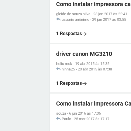
Como instalar impressora 
gleide de souza silva
-
28 jan 2017 às 22:41
usuário anônimo
-
29 jan 2017 às 03:55
1 Respostas
driver canon MG3210
helio reck
-
19 abr 2015 às 15:35
ninha25
-
20 abr 2015 às 07:38
1 Respostas
Como instalar impressora 
souza
-
6 jun 2016 às 17:06
Paulo
-
25 mar 2017 às 17:17