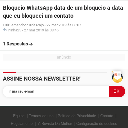
Bloqueio WhatsApp data de um bloqueio a data
que eu bloqueei um contato
LuizFernandocruzdeArajo
-
27 mar 2019 às 08:07
ninha25
-
27 mar 2019 às 08:46
1 Respostas
ASSINE NOSSA NEWSLETTER!
Equipe
Termos de uso
Política de Privacidade
Contato
Regulamento
A Revista Da Mulher
Configuração de cookies