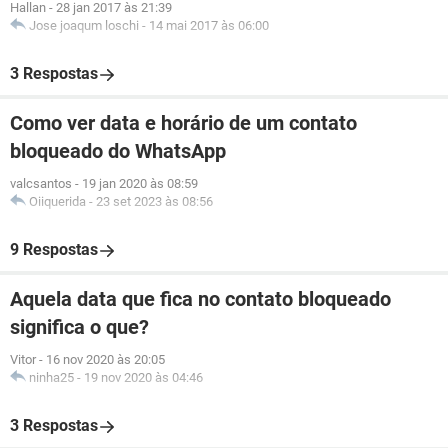
Hallan
-
28 jan 2017 às 21:39
Jose joaqum loschi
-
14 mai 2017 às 06:00
3 Respostas
Como ver data e horário de um contato
bloqueado do WhatsApp
valcsantos
-
19 jan 2020 às 08:59
Oiiquerida
-
23 set 2023 às 08:56
9 Respostas
Aquela data que fica no contato bloqueado
significa o que?
Vitor
-
16 nov 2020 às 20:05
ninha25
-
19 nov 2020 às 04:46
3 Respostas