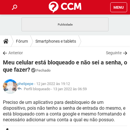
MENU
INÍCIO
JOGOS
WHATSAPP
DICAS
Fórum
Smartphones e tablets
CELULAR
FACEBOOK
JOGOS
WHATSAPP
DOWNLOADS
Anterior
Seguinte
OUTLOOK
EXCEL
CELULAR
FACEBOOK
Meu celular está bloqueado e não sei a senha, o
INSTAGRAM
JOGOS
GMAIL
WHATSAPP
FÓRUM
OUTLOOK
EXCEL
que fazer?
Fechado
GUIA DE COMPRAS
CELULAR
FACEBOOK
INSTAGRAM
JOGOS
GMAIL
WHATSAPP
GLOSSÁRIO
OUTLOOK
EXCEL
phelipepe
- 12 jan 2022 às 19:12
GUIA DE COMPRAS
CELULAR
FACEBOOK
Perfil bloqueado -
13 jan 2022 às 06:59
INSTAGRAM
JOGOS
GMAIL
WHATSAPP
OUTLOOK
EXCEL
Preciso de um aplicativo para desbloqueio de um
GUIA DE COMPRAS
CELULAR
FACEBOOK
INSTAGRAM
GMAIL
dispositivo, pois não tenho a senha de entrada do mesmo, e
OUTLOOK
EXCEL
está bloqueado com a conta google e mesmo formatando é
GUIA DE COMPRAS
necessário adicionar uma conta a qual eu não possuo.
INSTAGRAM
GMAIL