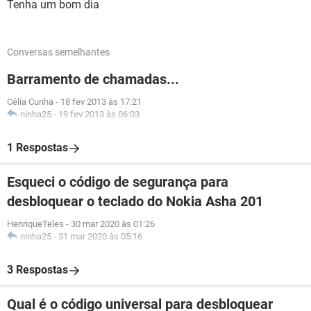
Tenha um bom dia
Conversas semelhantes
Barramento de chamadas...
Célia Cunha
-
18 fev 2013 às 17:21
ninha25
-
19 fev 2013 às 06:03
1 Respostas
Esqueci o código de segurança para
desbloquear o teclado do Nokia Asha 201
HenriqueTeles
-
30 mar 2020 às 01:26
ninha25
-
31 mar 2020 às 05:16
3 Respostas
Qual é o código universal para desbloquear