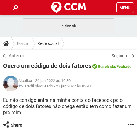
MENU
INÍCIO
JOGOS
WHATSAPP
DICAS
Fórum
Rede social
CELULAR
FACEBOOK
JOGOS
WHATSAPP
DOWNLOADS
Anterior
Seguinte
OUTLOOK
EXCEL
CELULAR
FACEBOOK
Quero um código de dois fatores
INSTAGRAM
JOGOS
GMAIL
WHATSAPP
Resolvido
/Fechado
FÓRUM
OUTLOOK
EXCEL
GUIA DE COMPRAS
CELULAR
FACEBOOK
Aicalica
- 26 jan 2022 às 10:30
INSTAGRAM
JOGOS
GMAIL
WHATSAPP
GLOSSÁRIO
Perfil bloqueado -
27 jan 2022 às 03:41
OUTLOOK
EXCEL
GUIA DE COMPRAS
CELULAR
FACEBOOK
INSTAGRAM
JOGOS
GMAIL
WHATSAPP
Eu não consigo entra na minha conta do facebook pq o
OUTLOOK
EXCEL
código de dois fatores não chega então tem como fazer um
GUIA DE COMPRAS
CELULAR
FACEBOOK
pra mim
INSTAGRAM
GMAIL
OUTLOOK
EXCEL
GUIA DE COMPRAS
Share
INSTAGRAM
GMAIL