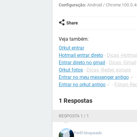
Configuração:
Android / Chrome 100.0.
Share
Veja também:
Orkut entrar
Hotmail entrar direto
-
Dicas -Hotmai
Entrar direto no gmail
-
Dicas -Gmail
Orkut fotos
-
Dicas -Redes sociais
Entrar no meu messenger antigo
✓
Entrar no orkut antigo
✓
-
Fórum Red
1 Respostas
RESPOSTA 1 / 1
Perfil bloqueado