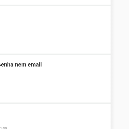
 senha nem email
1:30