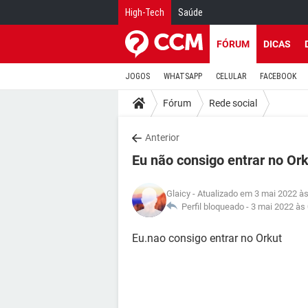
High-Tech
Saúde
FÓRUM
DICAS
JOGOS
WHATSAPP
CELULAR
FACEBOOK
Fórum
Rede social
Anterior
Eu não consigo entrar no Or
Glaicy
- Atualizado em 3 mai 2022 às
Perfil bloqueado -
3 mai 2022 às
Eu.nao consigo entrar no Orkut