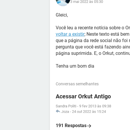
3 mai 2022 às 05:30
Gleici,
Você leu a recente notícia sobre o O
voltar a existir
; Neste texto está bem
que a página da rede social não foi 
pergunta que você está fazendo ain
página suprimida. E, o Orkut, contin
Tenha um bom dia
Conversas semelhantes
Acessar Orkut Antigo
Sandra Politi
-
9 fev 2013 às 09:38
Joza
-
24 out 2022 às 15:24
191 Respostas