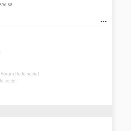
4896.88
l
-
Fórum Rede social
e social