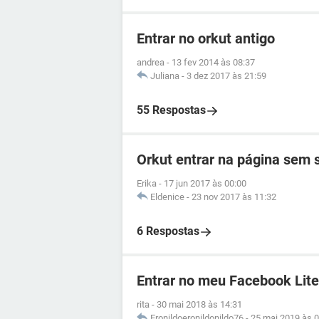
Entrar no orkut antigo
andrea
-
13 fev 2014 às 08:37
Juliana
-
3 dez 2017 às 21:59
55 Respostas
Orkut entrar na página sem
Erika
-
17 jun 2017 às 00:00
Eldenice
-
23 nov 2017 às 11:32
6 Respostas
Entrar no meu Facebook Lite
rita
-
30 mai 2018 às 14:31
Eronildoeronildonildo76
-
25 mai 2019 às 0