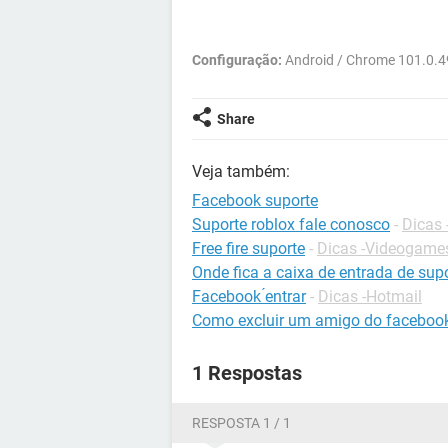
Configuração:
Android / Chrome 101.0.
Share
Veja também:
Facebook suporte
Suporte roblox fale conosco
-
Dicas 
Free fire suporte
-
Dicas -Videogame
Onde fica a caixa de entrada de sup
Facebook ́entrar
-
Dicas -Hotmail
Como excluir um amigo do faceboo
1 Respostas
RESPOSTA 1 / 1