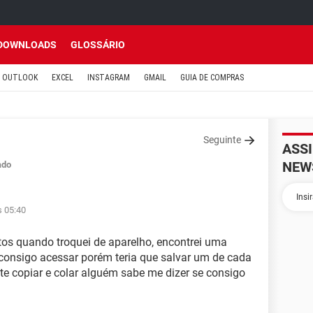
DOWNLOADS
GLOSSÁRIO
OUTLOOK
EXCEL
INSTAGRAM
GMAIL
GUIA DE COMPRAS
Seguinte
ASS
NEW
ado
s 05:40
tos quando troquei de aparelho, encontrei uma
 consigo acessar porém teria que salvar um de cada
ite copiar e colar alguém sabe me dizer se consigo