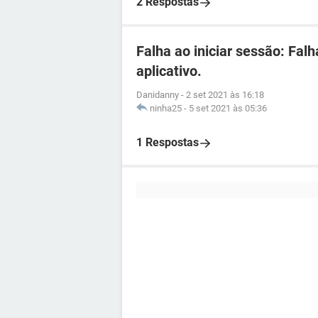
2 Respostas
Falha ao iniciar sessão: Fal
aplicativo.
Danidanny
-
2 set 2021 às 16:18
ninha25
-
5 set 2021 às 05:36
1 Respostas