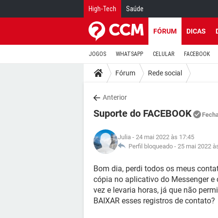
High-Tech
Saúde
FÓRUM
DICAS
JOGOS
WHATSAPP
CELULAR
FACEBOOK
Fórum
Rede social
Anterior
Suporte do FACEBOOK
Fech
Julia
- 24 mai 2022 às 17:45
Perfil bloqueado -
25 mai 2022 à
Bom dia, perdi todos os meus conta
cópia no aplicativo do Messenger e
vez e levaria horas, já que não perm
BAIXAR esses registros de contato?