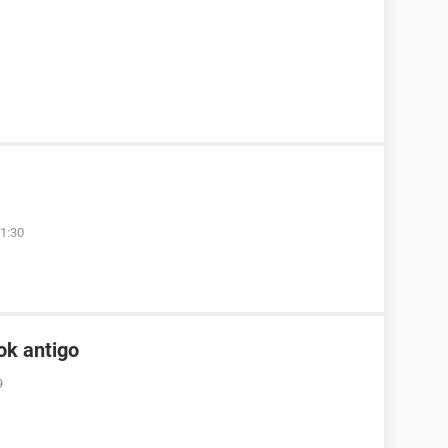
1:30
ok antigo
9