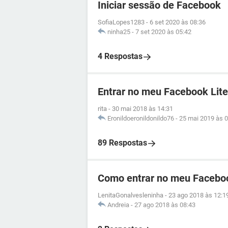
Iniciar sessão de Facebook
SofiaLopes1283
-
6 set 2020 às 08:36
ninha25
-
7 set 2020 às 05:42
4 Respostas
Entrar no meu Facebook Lite
rita
-
30 mai 2018 às 14:31
Eronildoeronildonildo76
-
25 mai 2019 às 0
89 Respostas
Como entrar no meu Facebo
LenitaGonalvesleninha
-
23 ago 2018 às 12:1
Andreia
-
27 ago 2018 às 08:43