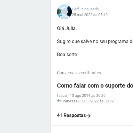
Perfil bloqueado
25 mai 2022 às 05:40
Olá Julia,
Sugiro que salve no seu programa d
Boa sorte
Conversas semelhantes
Como falar com o suporte d
fatica
-
10 ago 2014 às 20:26
Vanessa
-
30 jul 2022 às 00:32
41 Respostas