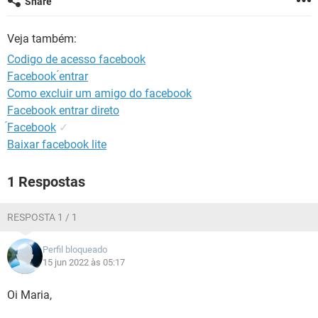
Share
GUIA DE COMPRAS
Veja também:
Codigo de acesso facebook
Facebook ́entrar
Como excluir um amigo do facebook
Facebook entrar direto
́Facebook
✓
Baixar facebook lite
1 Respostas
RESPOSTA 1 / 1
Perfil bloqueado
15 jun 2022 às 05:17
Oi Maria,