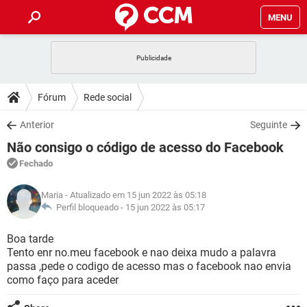
MENU
INÍCIO
JOGOS
WHATSAPP
DICAS
Fórum
Rede social
CELULAR
FACEBOOK
JOGOS
WHATSAPP
DOWNLOADS
Anterior
Seguinte
OUTLOOK
EXCEL
CELULAR
FACEBOOK
Não consigo o código de acesso do Facebook
INSTAGRAM
JOGOS
GMAIL
WHATSAPP
FÓRUM
OUTLOOK
EXCEL
Fechado
GUIA DE COMPRAS
CELULAR
FACEBOOK
INSTAGRAM
JOGOS
GMAIL
WHATSAPP
GLOSSÁRIO
OUTLOOK
Maria
- Atualizado em 15 jun 2022 às 05:18
EXCEL
GUIA DE COMPRAS
CELULAR
FACEBOOK
Perfil bloqueado -
15 jun 2022 às 05:17
INSTAGRAM
JOGOS
GMAIL
WHATSAPP
OUTLOOK
EXCEL
Boa tarde
GUIA DE COMPRAS
CELULAR
FACEBOOK
Tento enr no.meu facebook e nao deixa mudo a palavra
INSTAGRAM
GMAIL
passa ,pede o codigo de acesso mas o facebook nao envia
OUTLOOK
EXCEL
GUIA DE COMPRAS
como faço para aceder
INSTAGRAM
GMAIL