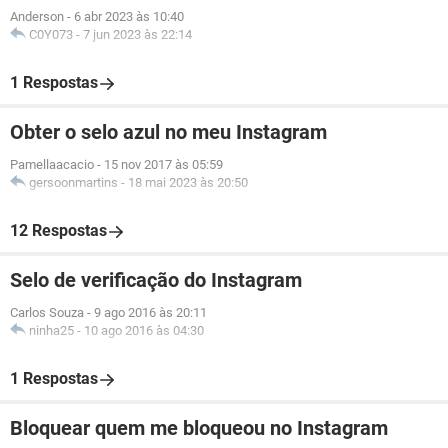
Anderson
-
6 abr 2023 às 10:40
C0Y073
-
7 jun 2023 às 22:14
1 Respostas
Obter o selo azul no meu Instagram
Pamellaacacio
-
15 nov 2017 às 05:59
gersoonmartins
-
18 mai 2023 às 20:50
12 Respostas
Selo de verificação do Instagram
Carlos Souza
-
9 ago 2016 às 20:11
ninha25
-
10 ago 2016 às 04:30
1 Respostas
Bloquear quem me bloqueou no Instagram