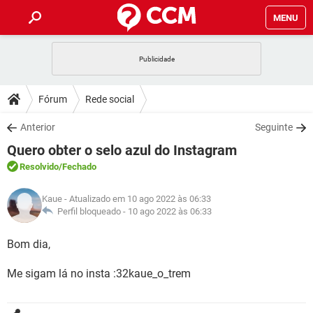
MENU
INÍCIO
JOGOS
WHATSAPP
DICAS
Fórum
Rede social
CELULAR
FACEBOOK
JOGOS
WHATSAPP
DOWNLOADS
Anterior
Seguinte
OUTLOOK
EXCEL
CELULAR
FACEBOOK
Quero obter o selo azul do Instagram
INSTAGRAM
JOGOS
GMAIL
WHATSAPP
FÓRUM
OUTLOOK
EXCEL
Resolvido
/Fechado
GUIA DE COMPRAS
CELULAR
FACEBOOK
INSTAGRAM
JOGOS
GMAIL
WHATSAPP
GLOSSÁRIO
OUTLOOK
Kaue
- Atualizado em 10 ago 2022 às 06:33
EXCEL
GUIA DE COMPRAS
CELULAR
FACEBOOK
Perfil bloqueado -
10 ago 2022 às 06:33
INSTAGRAM
JOGOS
GMAIL
WHATSAPP
OUTLOOK
EXCEL
Bom dia,
GUIA DE COMPRAS
CELULAR
FACEBOOK
INSTAGRAM
GMAIL
OUTLOOK
EXCEL
Me sigam lá no insta :32kaue_o_trem
GUIA DE COMPRAS
INSTAGRAM
GMAIL