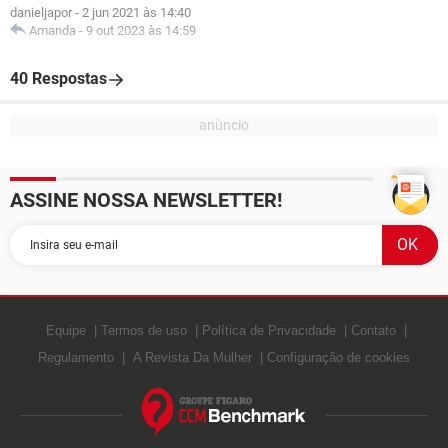
danieljapor
-
2 jun 2021 às 14:40
Amanda
-
9 out 2023 às 14:59
40 Respostas
ASSINE NOSSA NEWSLETTER!
Equipe
Termos de uso
Política de Privacidade
Contato
Regulamento
A Revista Da Mulher
Configuração de cookies