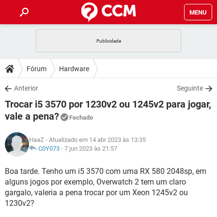
MENU
INÍCIO
JOGOS
WHATSAPP
DICAS
Fórum
Hardware
CELULAR
FACEBOOK
JOGOS
WHATSAPP
DOWNLOADS
Anterior
Seguinte
OUTLOOK
EXCEL
CELULAR
FACEBOOK
Trocar i5 3570 por 1230v2 ou 1245v2 para jogar,
INSTAGRAM
JOGOS
GMAIL
WHATSAPP
FÓRUM
OUTLOOK
EXCEL
vale a pena?
Fechado
GUIA DE COMPRAS
CELULAR
FACEBOOK
INSTAGRAM
JOGOS
GMAIL
WHATSAPP
GLOSSÁRIO
OUTLOOK
EXCEL
HaaZ
- Atualizado em 14 abr 2023 às 13:35
GUIA DE COMPRAS
CELULAR
FACEBOOK
C0Y073
-
7 jun 2023 às 21:57
INSTAGRAM
JOGOS
GMAIL
WHATSAPP
OUTLOOK
EXCEL
Boa tarde. Tenho um i5 3570 com uma RX 580 2048sp, em
GUIA DE COMPRAS
CELULAR
FACEBOOK
INSTAGRAM
GMAIL
alguns jogos por exemplo, Overwatch 2 tem um claro
OUTLOOK
EXCEL
gargalo, valeria a pena trocar por um Xeon 1245v2 ou
GUIA DE COMPRAS
1230v2?
INSTAGRAM
GMAIL