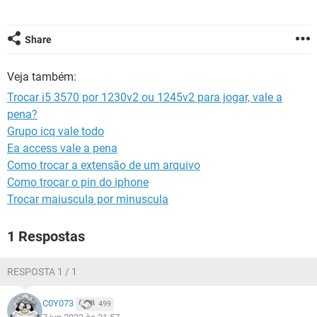
GUIA DE COMPRAS
Share
Veja também:
Trocar i5 3570 por 1230v2 ou 1245v2 para jogar, vale a
pena?
Grupo icq vale todo
Ea access vale a pena
Como trocar a extensão de um arquivo
Como trocar o pin do iphone
Trocar maiuscula por minuscula
1 Respostas
RESPOSTA 1 / 1
C0Y073
499