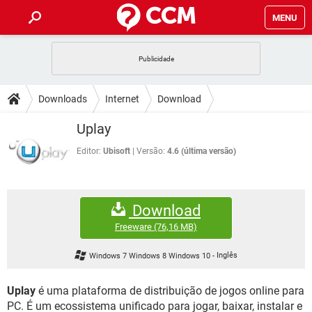
MENU
INÍCIO
JOGOS
WHATSAPP
DICAS
Downloads
Internet
Download
CELULAR
FACEBOOK
JOGOS
WHATSAPP
DOWNLOADS
Uplay
OUTLOOK
EXCEL
CELULAR
FACEBOOK
INSTAGRAM
JOGOS
GMAIL
WHATSAPP
Editor:
Ubisoft
Versão:
4.6 (última versão)
FÓRUM
OUTLOOK
EXCEL
GUIA DE COMPRAS
CELULAR
FACEBOOK
INSTAGRAM
JOGOS
GMAIL
WHATSAPP
GLOSSÁRIO
OUTLOOK
EXCEL
Download
GUIA DE COMPRAS
CELULAR
FACEBOOK
INSTAGRAM
JOGOS
GMAIL
WHATSAPP
Freeware
(76,16 MB)
OUTLOOK
EXCEL
GUIA DE COMPRAS
CELULAR
FACEBOOK
Windows 7 Windows 8 Windows 10
-
Inglês
INSTAGRAM
GMAIL
OUTLOOK
EXCEL
GUIA DE COMPRAS
Uplay
é uma plataforma de distribuição de jogos online para
INSTAGRAM
GMAIL
PC. É um ecossistema unificado para jogar, baixar, instalar e