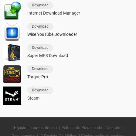
Download
Internet Download Manager
Download
Wise YouTube Downloader
Download
Super MP3 Download
Download
Torque Pro
Download
Steam
Equipe
Termos de uso
Política de Privacidade
Contato
Regulamento
A Revista Da Mulher
Configuração de cookies