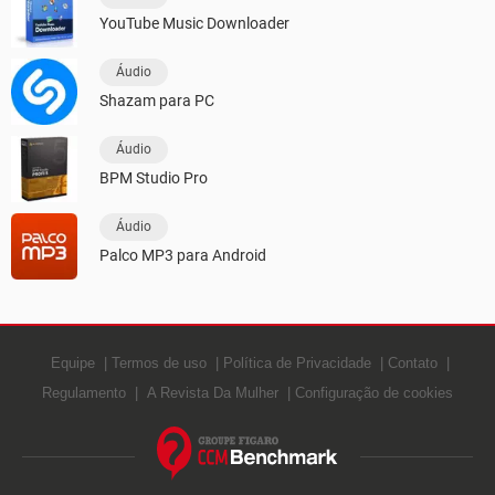
YouTube Music Downloader
Áudio
Shazam para PC
Áudio
BPM Studio Pro
Áudio
Palco MP3 para Android
Equipe
Termos de uso
Política de Privacidade
Contato
Regulamento
A Revista Da Mulher
Configuração de cookies