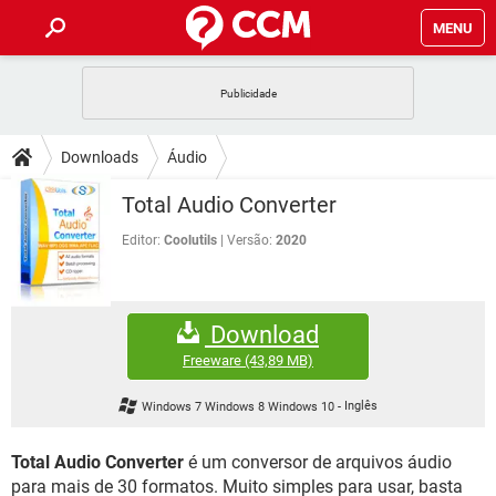
MENU
INÍCIO
JOGOS
WHATSAPP
DICAS
Downloads
Áudio
CELULAR
FACEBOOK
JOGOS
WHATSAPP
DOWNLOADS
Total Audio Converter
OUTLOOK
EXCEL
CELULAR
FACEBOOK
INSTAGRAM
JOGOS
GMAIL
WHATSAPP
Editor:
Coolutils
Versão:
2020
FÓRUM
OUTLOOK
EXCEL
GUIA DE COMPRAS
CELULAR
FACEBOOK
INSTAGRAM
JOGOS
GMAIL
WHATSAPP
GLOSSÁRIO
OUTLOOK
EXCEL
Download
GUIA DE COMPRAS
CELULAR
FACEBOOK
INSTAGRAM
JOGOS
GMAIL
WHATSAPP
Freeware
(43,89 MB)
OUTLOOK
EXCEL
GUIA DE COMPRAS
CELULAR
FACEBOOK
Windows 7 Windows 8 Windows 10
-
Inglês
INSTAGRAM
GMAIL
OUTLOOK
EXCEL
GUIA DE COMPRAS
Total Audio Converter
é um conversor de arquivos áudio
INSTAGRAM
GMAIL
para mais de 30 formatos. Muito simples para usar, basta