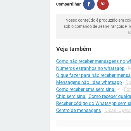
Compartilhar
Nosso conteúdo é produzido em co
sob o comando de Jean-François Pill
l
Veja também
Como não receber mensagens no w
Números estranhos no whatsapp
- 
O que fazer para não receber men
Mensagens não lidas whatsapp
-
Di
Como receber sms sem sinal
✓
-
Fór
Chip sem sinal, Como receber qualq
Receber código do WhatsApp sem si
Centro de mensagens
-
Dicas -Oper