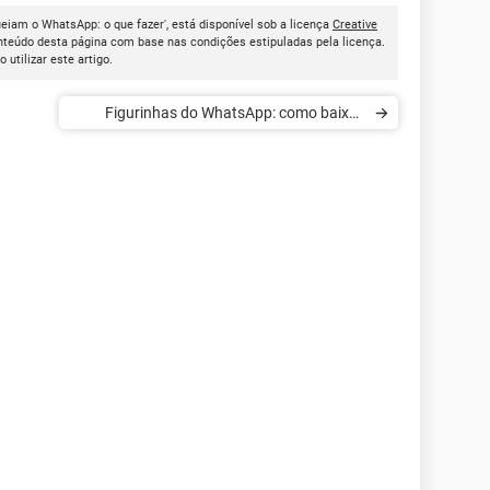
eiam o WhatsApp: o que fazer', está disponível sob a licença
Creative
onteúdo desta página com base nas condições estipuladas pela licença.
ao utilizar este artigo.
Figurinhas do WhatsApp: como baixar,
salvar e criar