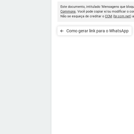
Este documento, intitulado 'Mensagens que bloqu
Commons
. Você pode copiar e/ou modificar o c
Não se esqueça de creditar o
CCM
(
br.ccm.net
) 
Como gerar link para o WhatsApp