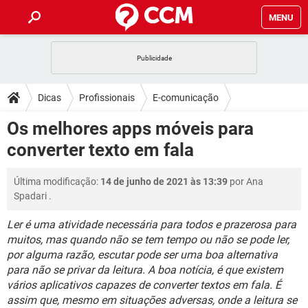
MENU
INÍCIO
JOGOS
WHATSAPP
DICAS
Dicas
Profissionais
E-comunicação
CELULAR
FACEBOOK
JOGOS
WHATSAPP
DOWNLOADS
Os melhores apps móveis para
OUTLOOK
EXCEL
CELULAR
FACEBOOK
converter texto em fala
INSTAGRAM
JOGOS
GMAIL
WHATSAPP
FÓRUM
OUTLOOK
EXCEL
GUIA DE COMPRAS
CELULAR
FACEBOOK
Última modificação:
14 de junho de 2021 às 13:39
por
Ana
INSTAGRAM
JOGOS
GMAIL
WHATSAPP
GLOSSÁRIO
OUTLOOK
Spadari
.
EXCEL
GUIA DE COMPRAS
CELULAR
FACEBOOK
INSTAGRAM
JOGOS
GMAIL
WHATSAPP
Ler é uma atividade necessária para todos e prazerosa para
OUTLOOK
EXCEL
muitos, mas quando não se tem tempo ou não se pode ler,
GUIA DE COMPRAS
CELULAR
FACEBOOK
por alguma razão, escutar pode ser uma boa alternativa
INSTAGRAM
GMAIL
OUTLOOK
EXCEL
para não se privar da leitura. A boa notícia, é que existem
GUIA DE COMPRAS
vários aplicativos capazes de converter textos em fala. É
INSTAGRAM
GMAIL
assim que, mesmo em situações adversas, onde a leitura se