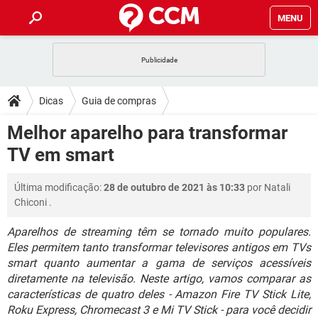
MENU
INÍCIO
JOGOS
WHATSAPP
DICAS
Dicas
Guia de compras
CELULAR
FACEBOOK
JOGOS
WHATSAPP
DOWNLOADS
Melhor aparelho para transformar
OUTLOOK
EXCEL
CELULAR
FACEBOOK
TV em smart
INSTAGRAM
JOGOS
GMAIL
WHATSAPP
FÓRUM
OUTLOOK
EXCEL
GUIA DE COMPRAS
CELULAR
FACEBOOK
Última modificação:
28 de outubro de 2021 às 10:33
por
Natali
INSTAGRAM
JOGOS
GMAIL
WHATSAPP
GLOSSÁRIO
OUTLOOK
Chiconi
.
EXCEL
GUIA DE COMPRAS
CELULAR
FACEBOOK
INSTAGRAM
JOGOS
GMAIL
WHATSAPP
Aparelhos de streaming têm se tornado muito populares.
OUTLOOK
EXCEL
Eles permitem tanto transformar televisores antigos em TVs
GUIA DE COMPRAS
CELULAR
FACEBOOK
smart quanto aumentar a gama de serviços acessíveis
INSTAGRAM
GMAIL
OUTLOOK
EXCEL
diretamente na televisão. Neste artigo, vamos comparar as
GUIA DE COMPRAS
características de quatro deles - Amazon Fire TV Stick Lite,
INSTAGRAM
GMAIL
Roku Express, Chromecast 3 e Mi TV Stick - para você decidir