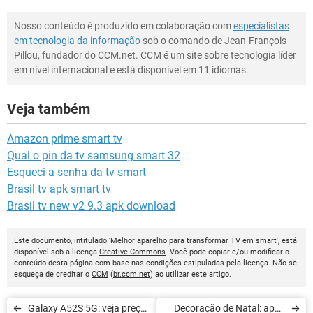
Nosso conteúdo é produzido em colaboração com
especialistas
em tecnologia da informação
sob o comando de Jean-François
Pillou, fundador do CCM.net. CCM é um site sobre tecnologia líder
em nível internacional e está disponível em 11 idiomas.
Veja também
Amazon prime smart tv
Qual o pin da tv samsung smart 32
Esqueci a senha da tv smart
Brasil tv apk smart tv
Brasil tv new v2 9.3 apk download
Este documento, intitulado 'Melhor aparelho para transformar TV em smart', está
disponível sob a licença
Creative Commons
. Você pode copiar e/ou modificar o
conteúdo desta página com base nas condições estipuladas pela licença. Não se
esqueça de creditar o
CCM
(
br.ccm.net
) ao utilizar este artigo.
Galaxy A52S 5G: veja preço
Decoração de Natal: apps