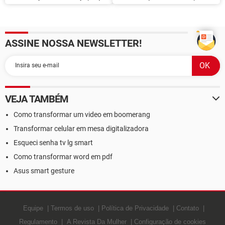
e atrativos do celular com
para se inspirar
cinco câmeras
ASSINE NOSSA NEWSLETTER!
VEJA TAMBÉM
Como transformar um video em boomerang
Transformar celular em mesa digitalizadora
Esqueci senha tv lg smart
Como transformar word em pdf
Asus smart gesture
Equipe
Termos de uso
Política de Privacidade
Contato
Regulamento
A Revista Da Mulher
Configuração de cookies