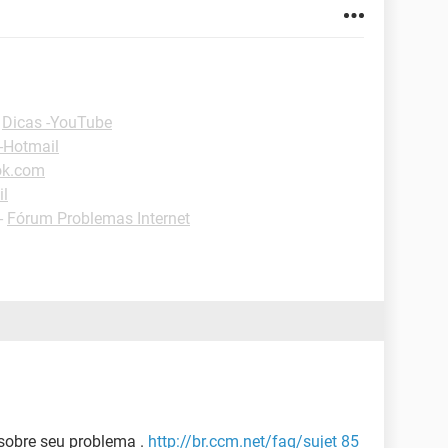
-
Dicas -YouTube
-Hotmail
ok.com
il
-
Fórum Problemas Internet
 sobre seu problema .
http://br.ccm.net/faq/sujet 85