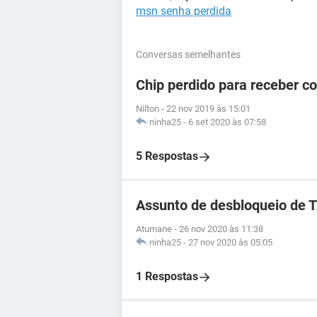
msn senha perdida
Conversas semelhantes
Chip perdido para receber c
Nilton
-
22 nov 2019 às 15:01
ninha25
-
6 set 2020 às 07:58
5 Respostas
Assunto de desbloqueio de 
Atumane
-
26 nov 2020 às 11:38
ninha25
-
27 nov 2020 às 05:05
1 Respostas