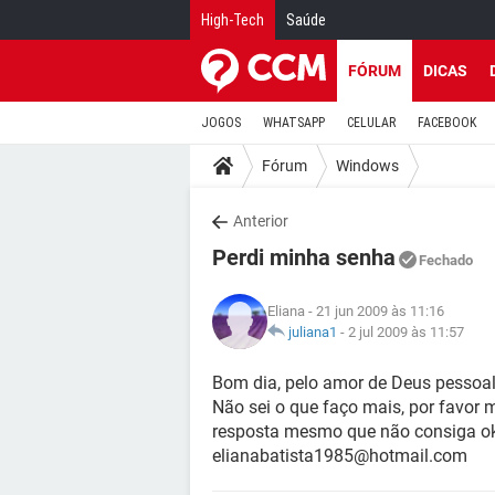
High-Tech
Saúde
FÓRUM
DICAS
JOGOS
WHATSAPP
CELULAR
FACEBOOK
Fórum
Windows
Anterior
Perdi minha senha
Fechado
Eliana
- 21 jun 2009 às 11:16
juliana1
-
2 jul 2009 às 11:57
Bom dia, pelo amor de Deus pessoal
Não sei o que faço mais, por favor
resposta mesmo que não consiga ok
elianabatista1985@hotmail.com