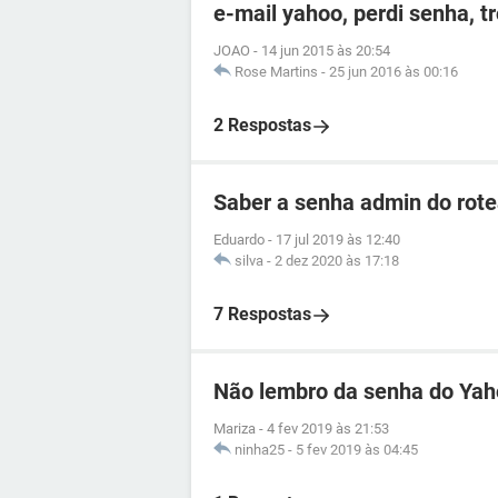
e-mail yahoo, perdi senha, t
JOAO
-
14 jun 2015 às 20:54
Rose Martins
-
25 jun 2016 às 00:16
2 Respostas
Saber a senha admin do ro
Eduardo
-
17 jul 2019 às 12:40
silva
-
2 dez 2020 às 17:18
7 Respostas
Não lembro da senha do Ya
Mariza
-
4 fev 2019 às 21:53
ninha25
-
5 fev 2019 às 04:45