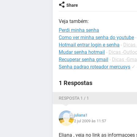
Share
Veja também:
Perdi minha senha
Como ver minha senha do youtube
Hotmail entrar login e senha
-
Dicas 
Mudar senha hotmail
-
Dicas -Outlo
Recuperar senha gmail
-
Dicas -Gma
Senha padrao roteador mercusys
✓
1 Respostas
RESPOSTA 1 / 1
juliana1
2 jul 2009 às 11:57
Eliana , veja no link as informaçoes