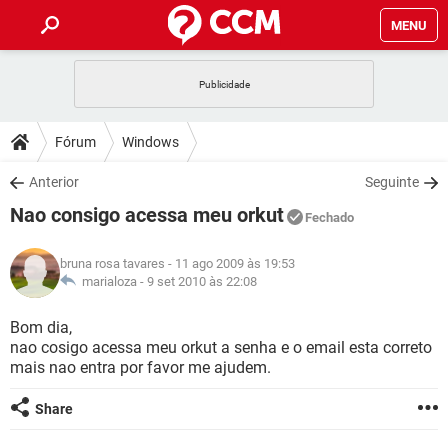
MENU
INÍCIO
JOGOS
WHATSAPP
DICAS
Fórum
Windows
CELULAR
FACEBOOK
JOGOS
WHATSAPP
DOWNLOADS
Anterior
Seguinte
OUTLOOK
EXCEL
CELULAR
FACEBOOK
Nao consigo acessa meu orkut
INSTAGRAM
JOGOS
GMAIL
WHATSAPP
Fechado
FÓRUM
OUTLOOK
EXCEL
GUIA DE COMPRAS
CELULAR
FACEBOOK
bruna rosa tavares
- 11 ago 2009 às 19:53
INSTAGRAM
JOGOS
GMAIL
WHATSAPP
GLOSSÁRIO
marialoza -
9 set 2010 às 22:08
OUTLOOK
EXCEL
GUIA DE COMPRAS
CELULAR
FACEBOOK
INSTAGRAM
JOGOS
GMAIL
WHATSAPP
Bom dia,
OUTLOOK
EXCEL
nao cosigo acessa meu orkut a senha e o email esta correto
GUIA DE COMPRAS
CELULAR
FACEBOOK
mais nao entra por favor me ajudem.
INSTAGRAM
GMAIL
OUTLOOK
EXCEL
GUIA DE COMPRAS
Share
INSTAGRAM
GMAIL