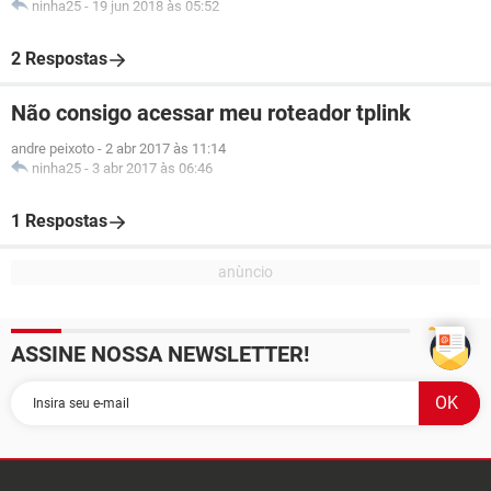
ninha25
-
19 jun 2018 às 05:52
2 Respostas
Não consigo acessar meu roteador tplink
andre peixoto
-
2 abr 2017 às 11:14
ninha25
-
3 abr 2017 às 06:46
1 Respostas
ASSINE NOSSA NEWSLETTER!