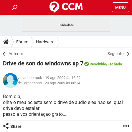
MENU
INÍCIO
JOGOS
WHATSAPP
DICAS
Fórum
Hardware
CELULAR
FACEBOOK
JOGOS
WHATSAPP
DOWNLOADS
Anterior
Seguinte
OUTLOOK
EXCEL
CELULAR
FACEBOOK
Drive de son do windowns xp 7
INSTAGRAM
JOGOS
GMAIL
WHATSAPP
Resolvido
/Fechado
FÓRUM
OUTLOOK
EXCEL
GUIA DE COMPRAS
CELULAR
FACEBOOK
viciadoporrock
- 19 ago 2009 às 16:29
INSTAGRAM
JOGOS
GMAIL
WHATSAPP
GLOSSÁRIO
ernestinho -
20 ago 2009 às 06:14
OUTLOOK
EXCEL
GUIA DE COMPRAS
CELULAR
FACEBOOK
INSTAGRAM
JOGOS
GMAIL
WHATSAPP
Bom dia,
OUTLOOK
EXCEL
olha o meu pc esta sem o drive de audio e eu nao sei qual
GUIA DE COMPRAS
CELULAR
FACEBOOK
drive devo estalar
INSTAGRAM
GMAIL
pesso a vcs orientaçao grato....
OUTLOOK
EXCEL
GUIA DE COMPRAS
INSTAGRAM
GMAIL
Share