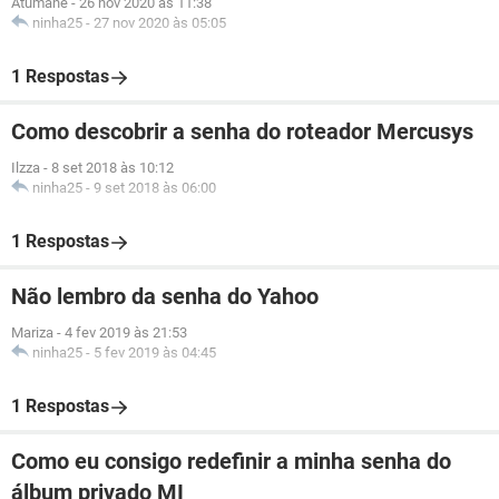
Atumane
-
26 nov 2020 às 11:38
ninha25
-
27 nov 2020 às 05:05
1 Respostas
Como descobrir a senha do roteador Mercusys
Ilzza
-
8 set 2018 às 10:12
ninha25
-
9 set 2018 às 06:00
1 Respostas
Não lembro da senha do Yahoo
Mariza
-
4 fev 2019 às 21:53
ninha25
-
5 fev 2019 às 04:45
1 Respostas
Como eu consigo redefinir a minha senha do
álbum privado MI