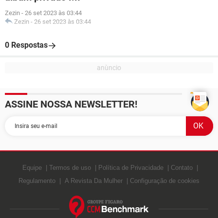
Zezin
-
26 set 2023 às 03:44
Zezin
-
26 set 2023 às 03:44
0 Respostas
ASSINE NOSSA NEWSLETTER!
Equipe
Termos de uso
Política de Privacidade
Contato
Regulamento
A Revista Da Mulher
Configuração de cookies