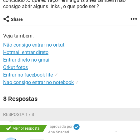
concluido .O que eu faço? em alguns sites também não
GUIA DE COMPRAS
consigo abrir alguns links , o que pode ser ?
Share
Veja também:
Não consigo entrar no orkut
Hotmail entrar direto
Entrar direto no gmail
Orkut fotos
Entrar no facebook lite
✓
Nao consigo entrar no notebook
✓
8 Respostas
RESPOSTA 1 / 8
aprovada por
Melhor resposta
Ana Spadari