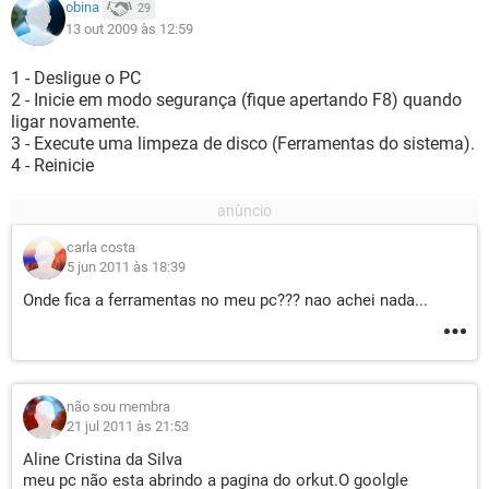
obina
29
13 out 2009 às 12:59
1 - Desligue o PC
2 - Inicie em modo segurança (fique apertando F8) quando
ligar novamente.
3 - Execute uma limpeza de disco (Ferramentas do sistema).
4 - Reinicie
carla costa
5 jun 2011 às 18:39
Onde fica a ferramentas no meu pc??? nao achei nada...
não sou membra
21 jul 2011 às 21:53
Aline Cristina da Silva
meu pc não esta abrindo a pagina do orkut.O goolgle