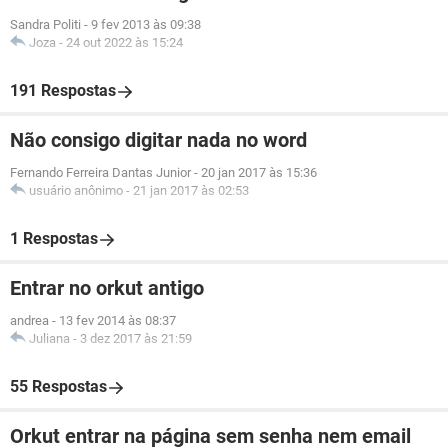
Sandra Politi
-
9 fev 2013 às 09:38
Joza
-
24 out 2022 às 15:24
191 Respostas
Não consigo digitar nada no word
Fernando Ferreira Dantas Junior
-
20 jan 2017 às 15:36
usuário anônimo
-
21 jan 2017 às 02:53
1 Respostas
Entrar no orkut antigo
andrea
-
13 fev 2014 às 08:37
Juliana
-
3 dez 2017 às 21:59
55 Respostas
Orkut entrar na página sem senha nem email