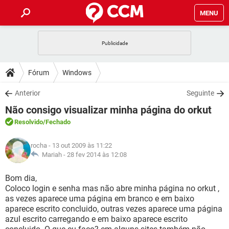
MENU
INÍCIO
JOGOS
WHATSAPP
DICAS
Fórum
Windows
CELULAR
FACEBOOK
JOGOS
WHATSAPP
DOWNLOADS
Anterior
Seguinte
OUTLOOK
EXCEL
CELULAR
FACEBOOK
Não consigo visualizar minha página do orkut
INSTAGRAM
JOGOS
GMAIL
WHATSAPP
FÓRUM
OUTLOOK
EXCEL
Resolvido
/Fechado
GUIA DE COMPRAS
CELULAR
FACEBOOK
INSTAGRAM
JOGOS
GMAIL
WHATSAPP
GLOSSÁRIO
OUTLOOK
rocha
- 13 out 2009 às 11:22
EXCEL
GUIA DE COMPRAS
CELULAR
FACEBOOK
Mariah -
28 fev 2014 às 12:08
INSTAGRAM
JOGOS
GMAIL
WHATSAPP
OUTLOOK
EXCEL
Bom dia,
GUIA DE COMPRAS
CELULAR
FACEBOOK
Coloco login e senha mas não abre minha página no orkut ,
INSTAGRAM
GMAIL
as vezes aparece uma página em branco e em baixo
OUTLOOK
EXCEL
GUIA DE COMPRAS
aparece escrito concluido, outras vezes aparece uma página
INSTAGRAM
GMAIL
azul escrito carregando e em baixo aparece escrito