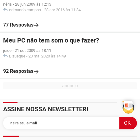
néris
-
28 jun 2009 às 12:13
edmundo campos
-
28 abr 2016 às 11:34
77 Respostas
Meu PC não tem som o que fazer?
joice
-
21 set 2009 às 18:11
Bizueque
-
20 mai 2020 às 14:49
92 Respostas
ASSINE NOSSA NEWSLETTER!