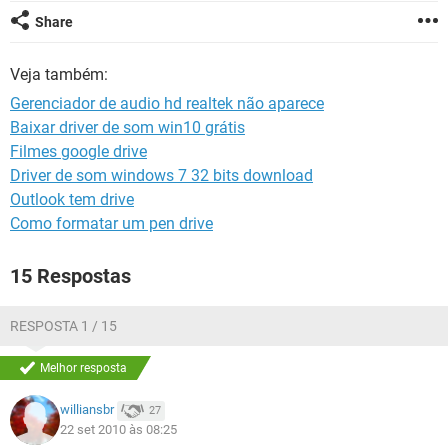
GUIA DE COMPRAS
Share
Veja também:
Gerenciador de audio hd realtek não aparece
Baixar driver de som win10 grátis
Filmes google drive
Driver de som windows 7 32 bits download
Outlook tem drive
Como formatar um pen drive
15 Respostas
RESPOSTA 1 / 15
Melhor resposta
williansbr
27
22 set 2010 às 08:25