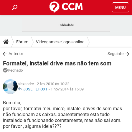
MENU
INÍCIO
JOGOS
WHATSAPP
DICAS
Fórum
Videogames e jogos online
CELULAR
FACEBOOK
JOGOS
WHATSAPP
DOWNLOADS
Anterior
Seguinte
OUTLOOK
EXCEL
CELULAR
FACEBOOK
Formatei, instalei drive mas não tem som
INSTAGRAM
JOGOS
GMAIL
WHATSAPP
FÓRUM
OUTLOOK
EXCEL
Fechado
GUIA DE COMPRAS
CELULAR
FACEBOOK
INSTAGRAM
JOGOS
GMAIL
WHATSAPP
GLOSSÁRIO
OUTLOOK
alexandre
- 2 fev 2010 às 10:32
EXCEL
GUIA DE COMPRAS
CELULAR
FACEBOOK
JOSEFILHOXT
-
1 nov 2014 às 16:09
INSTAGRAM
JOGOS
GMAIL
WHATSAPP
OUTLOOK
EXCEL
Bom dia,
GUIA DE COMPRAS
CELULAR
FACEBOOK
por favor, formatei meu micro, instalei drives de som mas
INSTAGRAM
GMAIL
não funcionam as caixas, aparentemente esta tudo
OUTLOOK
EXCEL
GUIA DE COMPRAS
instalado e funcionando corretamente, mas não sai som.
INSTAGRAM
GMAIL
por favor , alguma ideia????