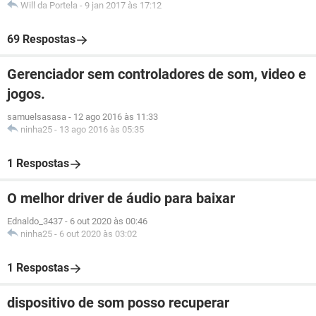
Will da Portela
-
9 jan 2017 às 17:12
69 Respostas
Gerenciador sem controladores de som, video e
jogos.
samuelsasasa
-
12 ago 2016 às 11:33
ninha25
-
13 ago 2016 às 05:35
1 Respostas
O melhor driver de áudio para baixar
Ednaldo_3437
-
6 out 2020 às 00:46
ninha25
-
6 out 2020 às 03:02
1 Respostas
dispositivo de som posso recuperar