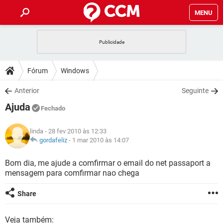
MENU
INÍCIO
JOGOS
WHATSAPP
DICAS
Fórum
Windows
CELULAR
FACEBOOK
JOGOS
WHATSAPP
DOWNLOADS
Anterior
Seguinte
OUTLOOK
EXCEL
CELULAR
FACEBOOK
Ajuda
INSTAGRAM
JOGOS
GMAIL
WHATSAPP
Fechado
FÓRUM
OUTLOOK
EXCEL
GUIA DE COMPRAS
CELULAR
FACEBOOK
linda
- 28 fev 2010 às 12:33
INSTAGRAM
JOGOS
GMAIL
WHATSAPP
GLOSSÁRIO
gordafeliz
-
1 mar 2010 às 14:07
OUTLOOK
EXCEL
GUIA DE COMPRAS
CELULAR
FACEBOOK
INSTAGRAM
JOGOS
GMAIL
WHATSAPP
Bom dia, me ajude a comfirmar o email do net passaport a
OUTLOOK
EXCEL
mensagem para comfirmar nao chega
GUIA DE COMPRAS
CELULAR
FACEBOOK
INSTAGRAM
GMAIL
OUTLOOK
EXCEL
Share
GUIA DE COMPRAS
INSTAGRAM
GMAIL
Veja também: