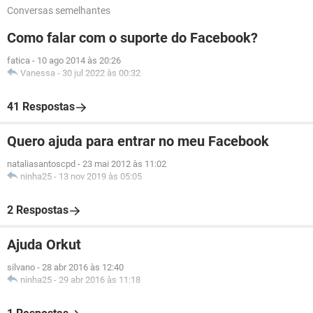
Conversas semelhantes
Como falar com o suporte do Facebook?
fatica
-
10 ago 2014 às 20:26
Vanessa
-
30 jul 2022 às 00:32
41 Respostas
Quero ajuda para entrar no meu Facebook
nataliasantoscpd
-
23 mai 2012 às 11:02
ninha25
-
13 nov 2019 às 05:05
2 Respostas
Ajuda Orkut
silvano
-
28 abr 2016 às 12:40
ninha25
-
29 abr 2016 às 11:18