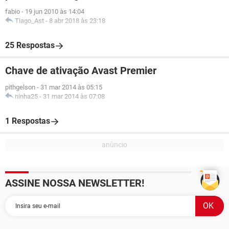
fabio
-
19 jun 2010 às 14:04
Tiago_Ast
-
8 abr 2018 às 23:18
25 Respostas
Chave de ativação Avast Premier
pithgelson
-
31 mar 2014 às 05:15
ninha25
-
31 mar 2014 às 07:08
1 Respostas
ASSINE NOSSA NEWSLETTER!