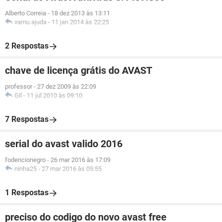
Alberto Correia
-
18 dez 2013 às 13:11
vamu ajuda
-
11 jan 2014 às 22:25
2 Respostas
chave de licença grátis do AVAST
professor
-
27 dez 2009 às 22:09
Gil
-
11 jul 2010 às 09:10
7 Respostas
serial do avast valido 2016
fodencionegro
-
26 mar 2016 às 17:09
ninha25
-
27 mar 2016 às 05:55
1 Respostas
preciso do codigo do novo avast free