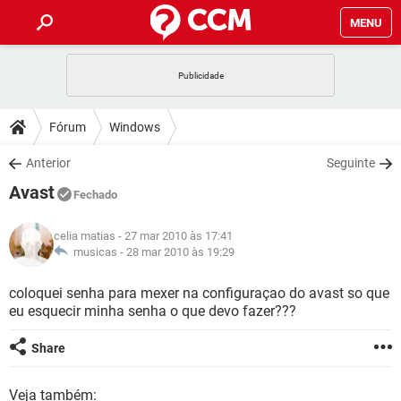
MENU
INÍCIO
JOGOS
WHATSAPP
DICAS
Fórum
Windows
CELULAR
FACEBOOK
JOGOS
WHATSAPP
DOWNLOADS
Anterior
Seguinte
OUTLOOK
EXCEL
CELULAR
FACEBOOK
Avast
INSTAGRAM
JOGOS
GMAIL
WHATSAPP
Fechado
FÓRUM
OUTLOOK
EXCEL
GUIA DE COMPRAS
CELULAR
FACEBOOK
celia matias
- 27 mar 2010 às 17:41
INSTAGRAM
JOGOS
GMAIL
WHATSAPP
GLOSSÁRIO
musicas -
28 mar 2010 às 19:29
OUTLOOK
EXCEL
GUIA DE COMPRAS
CELULAR
FACEBOOK
INSTAGRAM
JOGOS
GMAIL
WHATSAPP
coloquei senha para mexer na configuraçao do avast so que
OUTLOOK
EXCEL
eu esquecir minha senha o que devo fazer???
GUIA DE COMPRAS
CELULAR
FACEBOOK
INSTAGRAM
GMAIL
OUTLOOK
EXCEL
Share
GUIA DE COMPRAS
INSTAGRAM
GMAIL
Veja também: