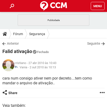
MENU
INÍCIO
JOGOS
WHATSAPP
DICAS
Fórum
Segurança
CELULAR
FACEBOOK
JOGOS
WHATSAPP
DOWNLOADS
Anterior
Seguinte
OUTLOOK
EXCEL
CELULAR
FACEBOOK
Falid ativação
INSTAGRAM
JOGOS
GMAIL
WHATSAPP
Fechado
FÓRUM
OUTLOOK
EXCEL
GUIA DE COMPRAS
CELULAR
FACEBOOK
cristiano
- 27 abr 2010 às 10:43
INSTAGRAM
JOGOS
GMAIL
WHATSAPP
GLOSSÁRIO
Vania -
2 out 2010 às 10:13
OUTLOOK
EXCEL
GUIA DE COMPRAS
CELULAR
FACEBOOK
INSTAGRAM
JOGOS
GMAIL
WHATSAPP
cara num consigo ativer nem por decreto....tem como
OUTLOOK
EXCEL
mandar o arquivo de ativação..
GUIA DE COMPRAS
CELULAR
FACEBOOK
INSTAGRAM
GMAIL
OUTLOOK
EXCEL
Share
GUIA DE COMPRAS
INSTAGRAM
GMAIL
Veja também: