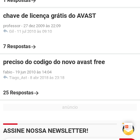
1 Respostas
chave de licença grátis do AVAST
professor
-
27 dez 2009 às 22:09
Gil
-
11 jul 2010 às 09:10
7 Respostas
preciso do codigo do novo avast free
fabio
-
19 jun 2010 às 14:04
Tiago_Ast
-
8 abr 2018 às 23:18
25 Respostas
ASSINE NOSSA NEWSLETTER!