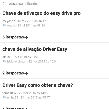
Conversas semelhantes
Chave de ativaçao do easy drive pro
meydson
-
15 fev 2011 às 16:17
Andre
-
28 jul 2014 às 08:34
6 Respostas
chave de ativação Driver Easy
sk3lfi
-
5 out 2013 às 01:22
izidorio dimon
-
22 nov 2014 às 10:04
2 Respostas
Driver Easy como obter a chave?
tomas007
-
22 mar 2015 às 14:12
ninha25
-
23 mar 2015 às 05:47