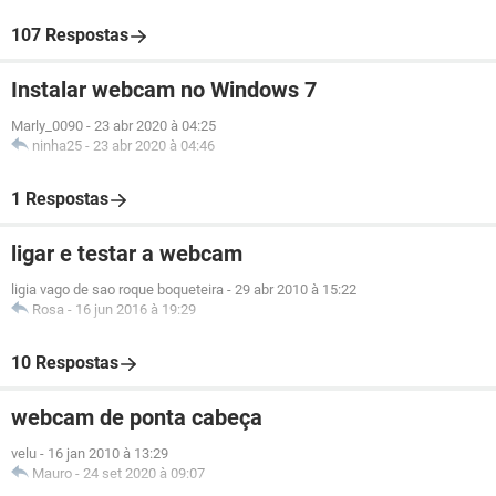
107 Respostas
Instalar webcam no Windows 7
Marly_0090
-
23 abr 2020 à 04:25
ninha25
-
23 abr 2020 à 04:46
1 Respostas
ligar e testar a webcam
ligia vago de sao roque boqueteira
-
29 abr 2010 à 15:22
Rosa
-
16 jun 2016 à 19:29
10 Respostas
webcam de ponta cabeça
velu
-
16 jan 2010 à 13:29
Mauro
-
24 set 2020 à 09:07