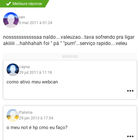
Meilleure réponse
van
5 mar 2011 à 01:24
nosssssssssssaa naldo....valeuzao...tava sofrendo pra ligar
akiiiii ...hahhahah foi " pá " "pum"...serviço rapido....veleu
cayna
29 jul 2011 à 11:18
como ativo meu webcan
Paloma
29 jan 2013 à 17:54
o meu not é hp cmo eu faço?