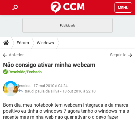
MENU
INÍCIO
JOGOS
WHATSAPP
DICAS
Fórum
Windows
CELULAR
FACEBOOK
JOGOS
WHATSAPP
DOWNLOADS
Anterior
Seguinte
OUTLOOK
EXCEL
CELULAR
FACEBOOK
Não consigo ativar minha webcam
INSTAGRAM
JOGOS
GMAIL
WHATSAPP
FÓRUM
OUTLOOK
EXCEL
Resolvido
/Fechado
GUIA DE COMPRAS
CELULAR
FACEBOOK
INSTAGRAM
JOGOS
GMAIL
WHATSAPP
GLOSSÁRIO
OUTLOOK
jessica
- 17 mai 2010 à 04:24
EXCEL
GUIA DE COMPRAS
CELULAR
FACEBOOK
traudi paula da sillva -
18 out 2016 à 22:10
INSTAGRAM
JOGOS
GMAIL
WHATSAPP
OUTLOOK
EXCEL
Bom dia, meu notebook tem webcam integrada e da marca
GUIA DE COMPRAS
CELULAR
FACEBOOK
positivo eu tinha o windows 7 agora tenho o windows mais
INSTAGRAM
GMAIL
recente mas minha web nao quer ativar o q devo fazer
OUTLOOK
EXCEL
GUIA DE COMPRAS
INSTAGRAM
GMAIL