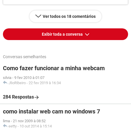
Ver todos os 18 comentários
Exibir toda a conversa
Conversas semelhantes
Como fazer funcionar a minha webcam
silvia
-
9 fev 2010 à 01:07
JlioRibeiro
-
22 fev 2019 à 16:34
284 Respostas
como instalar web cam no windows 7
lima
-
21 nov 2009 à 08:52
eetty
-
10 out 2014 à 15:14