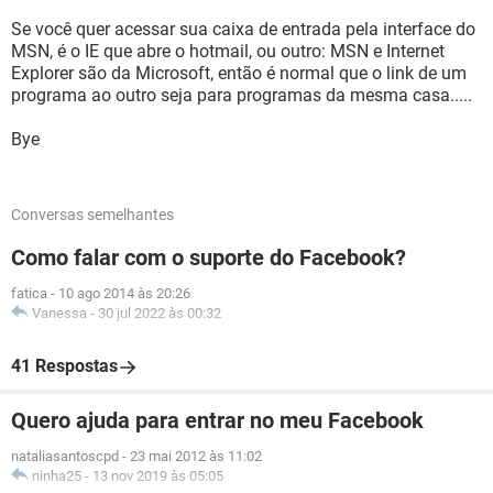
Se você quer acessar sua caixa de entrada pela interface do
MSN, é o IE que abre o hotmail, ou outro: MSN e Internet
Explorer são da Microsoft, então é normal que o link de um
programa ao outro seja para programas da mesma casa.....
Bye
Conversas semelhantes
Como falar com o suporte do Facebook?
fatica
-
10 ago 2014 às 20:26
Vanessa
-
30 jul 2022 às 00:32
41 Respostas
Quero ajuda para entrar no meu Facebook
nataliasantoscpd
-
23 mai 2012 às 11:02
ninha25
-
13 nov 2019 às 05:05