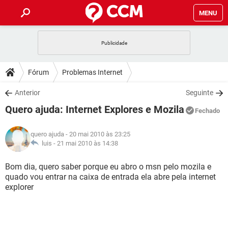
MENU
INÍCIO
JOGOS
WHATSAPP
DICAS
Fórum
Problemas Internet
CELULAR
FACEBOOK
JOGOS
WHATSAPP
DOWNLOADS
Anterior
Seguinte
OUTLOOK
EXCEL
CELULAR
FACEBOOK
Quero ajuda: Internet Explores e Mozila
INSTAGRAM
JOGOS
GMAIL
WHATSAPP
Fechado
FÓRUM
OUTLOOK
EXCEL
GUIA DE COMPRAS
CELULAR
FACEBOOK
quero ajuda
- 20 mai 2010 às 23:25
INSTAGRAM
JOGOS
GMAIL
WHATSAPP
GLOSSÁRIO
luis -
21 mai 2010 às 14:38
OUTLOOK
EXCEL
GUIA DE COMPRAS
CELULAR
FACEBOOK
INSTAGRAM
JOGOS
GMAIL
WHATSAPP
Bom dia, quero saber porque eu abro o msn pelo mozila e
OUTLOOK
EXCEL
quado vou entrar na caixa de entrada ela abre pela internet
GUIA DE COMPRAS
CELULAR
FACEBOOK
explorer
INSTAGRAM
GMAIL
OUTLOOK
EXCEL
GUIA DE COMPRAS
INSTAGRAM
GMAIL