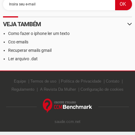
VEJA TAMBÉM
Como fazer o iphone ler um texto
Cco emails
Recuperar emails gmail
Ler arquivo .dat
Equipe
Termos de uso
Política de Privacidade
Contato
Regulamento
A Revista Da Mulher
Configuração de cookies
saude.ccm.net