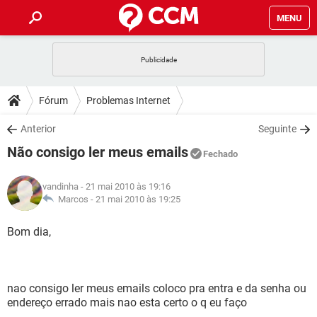
MENU
INÍCIO
JOGOS
WHATSAPP
DICAS
Fórum
Problemas Internet
CELULAR
FACEBOOK
JOGOS
WHATSAPP
DOWNLOADS
Anterior
Seguinte
OUTLOOK
EXCEL
CELULAR
FACEBOOK
Não consigo ler meus emails
INSTAGRAM
JOGOS
GMAIL
WHATSAPP
Fechado
FÓRUM
OUTLOOK
EXCEL
GUIA DE COMPRAS
CELULAR
FACEBOOK
vandinha
- 21 mai 2010 às 19:16
INSTAGRAM
JOGOS
GMAIL
WHATSAPP
GLOSSÁRIO
Marcos -
21 mai 2010 às 19:25
OUTLOOK
EXCEL
GUIA DE COMPRAS
CELULAR
FACEBOOK
INSTAGRAM
JOGOS
GMAIL
WHATSAPP
Bom dia,
OUTLOOK
EXCEL
GUIA DE COMPRAS
CELULAR
FACEBOOK
INSTAGRAM
GMAIL
OUTLOOK
EXCEL
GUIA DE COMPRAS
nao consigo ler meus emails coloco pra entra e da senha ou
INSTAGRAM
GMAIL
endereço errado mais nao esta certo o q eu faço