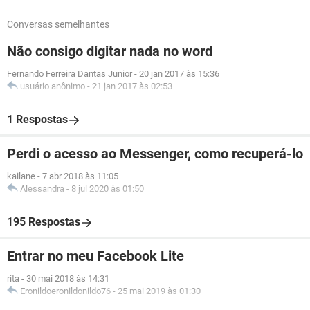
Conversas semelhantes
Não consigo digitar nada no word
Fernando Ferreira Dantas Junior
-
20 jan 2017 às 15:36
usuário anônimo
-
21 jan 2017 às 02:53
1 Respostas
Perdi o acesso ao Messenger, como recuperá-lo
kailane
-
7 abr 2018 às 11:05
Alessandra
-
8 jul 2020 às 01:50
195 Respostas
Entrar no meu Facebook Lite
rita
-
30 mai 2018 às 14:31
Eronildoeronildonildo76
-
25 mai 2019 às 01:30