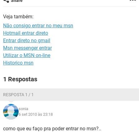
Share
GUIA DE COMPRAS
Veja também:
Não consigo entrar no meu msn
Hotmail entrar direto
Entrar direto no gmail
Msn messenger entrar
Utilizar o MSN on-line
Historico msn
1 Respostas
RESPOSTA 1 / 1
sonia
6 set 2010 às 23:18
como que eu faço pra poder entrar no msn?..