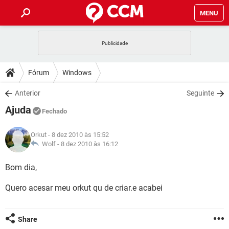
MENU
INÍCIO
JOGOS
WHATSAPP
DICAS
Fórum
Windows
CELULAR
FACEBOOK
JOGOS
WHATSAPP
DOWNLOADS
Anterior
Seguinte
OUTLOOK
EXCEL
CELULAR
FACEBOOK
Ajuda
INSTAGRAM
JOGOS
GMAIL
WHATSAPP
Fechado
FÓRUM
OUTLOOK
EXCEL
GUIA DE COMPRAS
CELULAR
FACEBOOK
Orkut
- 8 dez 2010 às 15:52
INSTAGRAM
JOGOS
GMAIL
WHATSAPP
GLOSSÁRIO
Wolf -
8 dez 2010 às 16:12
OUTLOOK
EXCEL
GUIA DE COMPRAS
CELULAR
FACEBOOK
INSTAGRAM
JOGOS
GMAIL
WHATSAPP
Bom dia,
OUTLOOK
EXCEL
GUIA DE COMPRAS
CELULAR
FACEBOOK
Quero acesar meu orkut qu de criar.e acabei
INSTAGRAM
GMAIL
OUTLOOK
EXCEL
GUIA DE COMPRAS
INSTAGRAM
GMAIL
Share