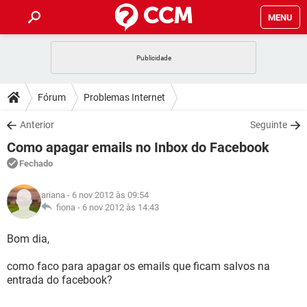
MENU
INÍCIO
JOGOS
WHATSAPP
DICAS
Fórum
Problemas Internet
CELULAR
FACEBOOK
JOGOS
WHATSAPP
DOWNLOADS
Anterior
Seguinte
OUTLOOK
EXCEL
CELULAR
FACEBOOK
Como apagar emails no Inbox do Facebook
INSTAGRAM
JOGOS
GMAIL
WHATSAPP
FÓRUM
OUTLOOK
EXCEL
Fechado
GUIA DE COMPRAS
CELULAR
FACEBOOK
INSTAGRAM
JOGOS
GMAIL
WHATSAPP
GLOSSÁRIO
OUTLOOK
ariana
- 6 nov 2012 às 09:54
EXCEL
GUIA DE COMPRAS
CELULAR
FACEBOOK
fiona -
6 nov 2012 às 14:43
INSTAGRAM
JOGOS
GMAIL
WHATSAPP
OUTLOOK
EXCEL
Bom dia,
GUIA DE COMPRAS
CELULAR
FACEBOOK
INSTAGRAM
GMAIL
como faco para apagar os emails que ficam salvos na
OUTLOOK
EXCEL
GUIA DE COMPRAS
entrada do facebook?
INSTAGRAM
GMAIL