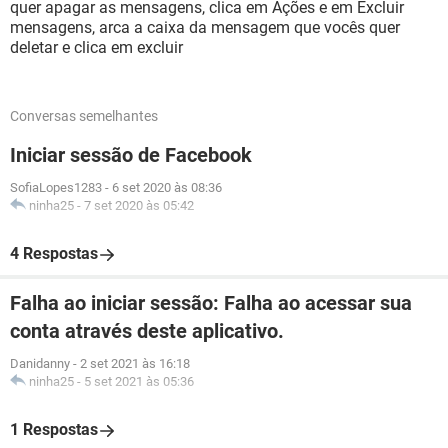
quer apagar as mensagens, clica em Ações e em Excluir
mensagens, arca a caixa da mensagem que vocês quer
deletar e clica em excluir
Conversas semelhantes
Iniciar sessão de Facebook
SofiaLopes1283
-
6 set 2020 às 08:36
ninha25
-
7 set 2020 às 05:42
4 Respostas
Falha ao iniciar sessão: Falha ao acessar sua
conta através deste aplicativo.
Danidanny
-
2 set 2021 às 16:18
ninha25
-
5 set 2021 às 05:36
1 Respostas