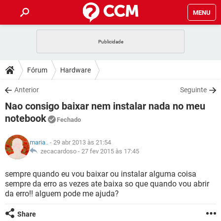
MENU
INÍCIO
JOGOS
WHATSAPP
DICAS
Fórum
Hardware
CELULAR
FACEBOOK
JOGOS
WHATSAPP
DOWNLOADS
Anterior
Seguinte
OUTLOOK
EXCEL
CELULAR
FACEBOOK
Nao consigo baixar nem instalar nada no meu
INSTAGRAM
JOGOS
GMAIL
WHATSAPP
FÓRUM
OUTLOOK
EXCEL
notebook
Fechado
GUIA DE COMPRAS
CELULAR
FACEBOOK
INSTAGRAM
JOGOS
GMAIL
WHATSAPP
GLOSSÁRIO
OUTLOOK
EXCEL
maria..
- 29 abr 2013 às 21:54
GUIA DE COMPRAS
CELULAR
FACEBOOK
zecacardoso -
27 fev 2015 às 17:45
INSTAGRAM
JOGOS
GMAIL
WHATSAPP
OUTLOOK
EXCEL
sempre quando eu vou baixar ou instalar alguma coisa
GUIA DE COMPRAS
CELULAR
FACEBOOK
INSTAGRAM
GMAIL
sempre da erro as vezes ate baixa so que quando vou abrir
OUTLOOK
EXCEL
da erro!! alguem pode me ajuda?
GUIA DE COMPRAS
INSTAGRAM
GMAIL
Share