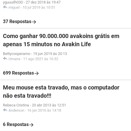
yguuuilh030
-
27 dez 2018 às 19:47
miguel
-
10 jul 2019 às 10:51
37 Respostas
Como ganhar 90.000.000 avakoins grátis em
apenas 15 minutos no Avakin Life
Bettycooperamo
-
19 jun 2019 às 20:13
Umaira
-
11 ago 2021 às 16:32
699 Respostas
Meu mouse esta travado, mas o computador
não esta travado!!!
Rebeca Cristina
-
20 abr 2013 às 12:51
Anderson
-
16 jan 2016 às 14:18
6 Respostas