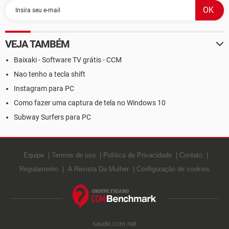
VEJA TAMBÉM
Baixaki - Software TV grátis - CCM
Nao tenho a tecla shift
Instagram para PC
Como fazer uma captura de tela no Windows 10
Subway Surfers para PC
Equipe
Termos de uso
Política de Privacidade
Contato
Regulamento
A Revista Da Mulher
Configuração de cookies
saude.ccm.net